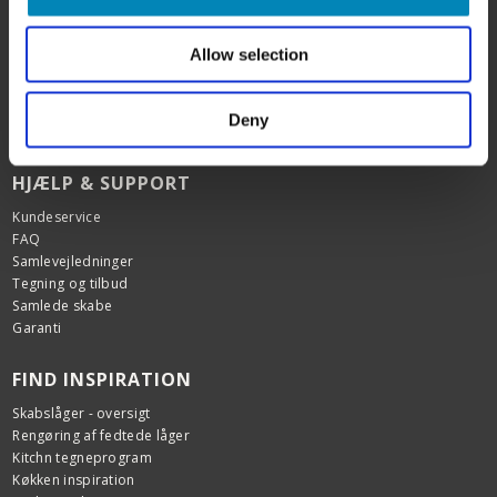
SHOWROOM OG WEBSHOP
Karlskogavej 5B
Allow selection
9200 Aalborg SV
Tlf. +45 6913 6970
info@billigskabe.dk
Deny
CVR: 27428959
HJÆLP & SUPPORT
Kundeservice
FAQ
Samlevejledninger
Tegning og tilbud
Samlede skabe
Garanti
FIND INSPIRATION
Skabslåger - oversigt
Rengøring af fedtede låger
Kitchn tegneprogram
Køkken inspiration