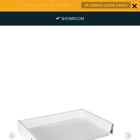
UDSALG - SPAR OP TIL 80%
SÅ LÆNGE LAGER HAVES
SHOWROOM