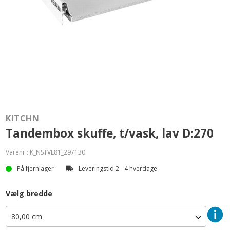
KITCHN
Tandembox skuffe, t/vask, lav D:270
Varenr.:
K_NSTVL81_297130
På fjernlager
Leveringstid 2 - 4 hverdage
Vælg bredde