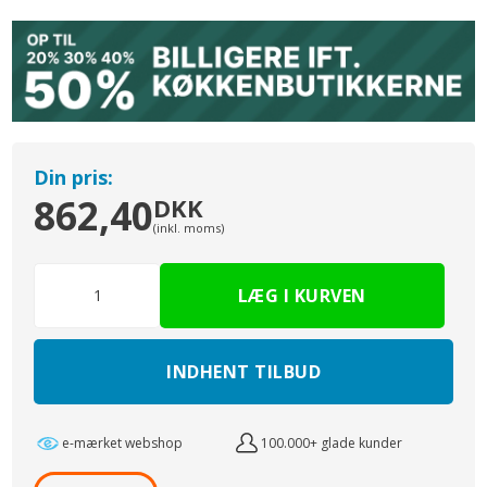
Din pris:
862,40
DKK
(inkl. moms)
INDHENT TILBUD
e-mærket webshop
100.000+ glade kunder