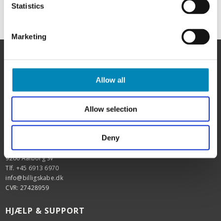
Statistics
Marketing
Allow all
HER FINDER DU OS
Allow selection
BilligSkabe.dk
(Celebert Aps)
Deny
SHOWROOM OG WEBSHOP
Karlskogavej 5B
9200 Aalborg SV
Tlf. +45 6913 6970
info@billigskabe.dk
CVR: 27428959
HJÆLP & SUPPORT