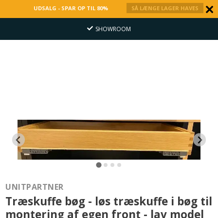
UDSALG - SPAR OP TIL 80%
SÅ LÆNGE LAGER HAVES
SHOWROOM
UNITPARTNER
Træskuffe bøg - løs træskuffe i bøg til
montering af egen front - lav model