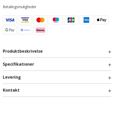
Betalingsmuligheder
Produktbeskrivelse
Specifikationer
Løs Træskuffe i Bøg - lav model til fuldt udtræk og
Levering
soft-luk - Højde: 9,5 cm - Dybde: 48 cm.
Kontakt
Løse Fronter
info@billigskabe.dk