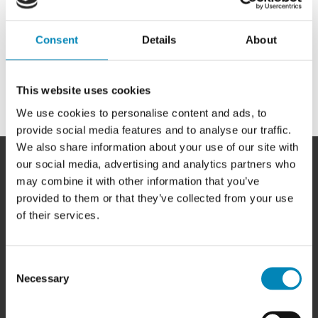
Consent
Details
About
This website uses cookies
We use cookies to personalise content and ads, to
provide social media features and to analyse our traffic.
We also share information about your use of our site with
our social media, advertising and analytics partners who
may combine it with other information that you’ve
provided to them or that they’ve collected from your use
of their services.
HER FINDER DU OS
BilligSkabe.dk
Consent
(Celebert Aps)
Necessary
SHOWROOM OG WEBSHOP
Selection
Karlskogavej 5B
9200 Aalborg SV