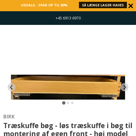
UDSALG - SPAR OP TIL 80%
SÅ LÆNGE LAGER HAVES
+45 6913 6970
BIRK
Træskuffe bøg - løs træskuffe i bøg til
montering af egen front - høj model