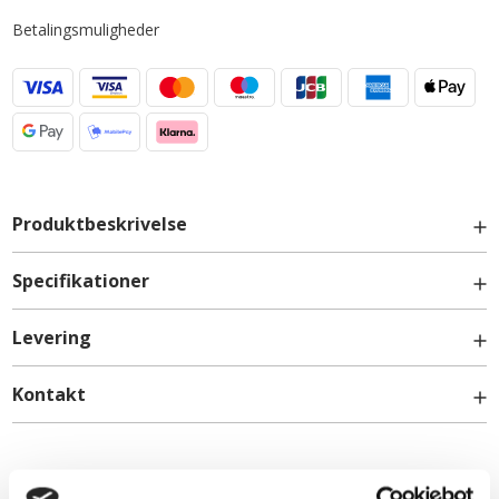
Betalingsmuligheder
Produktbeskrivelse
Specifikationer
Løs Træskuffe i bøg - høj model til fuldt udtræk og
Levering
soft-luk - Højde: 19,5 cm - Dybde: 48 cm
Kontakt
Løse Fronter
info@billigskabe.dk