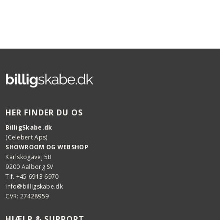
HER FINDER DU OS
BilligSkabe.dk
(Celebert Aps)
SHOWROOM OG WEBSHOP
Karlskogavej 5B
9200 Aalborg SV
Tlf. +45 6913 6970
info@billigskabe.dk
CVR: 27428959
HJÆLP & SUPPORT