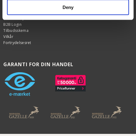
Om os
Deny
Black Friday
Bestil vareprøver
B2B Login
Tilbudsskema
Vilkår
Fortrydelsesret
GARANTI FOR DIN HANDEL