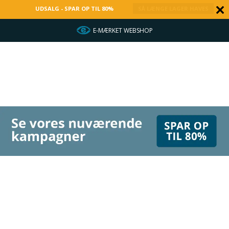
UDSALG - SPAR OP TIL 80%
SÅ LÆNGE LAGER HAVES
E-MÆRKET WEBSHOP