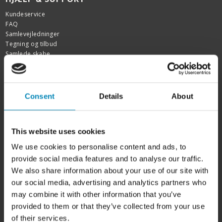
Kundeservice
FAQ
Samlevejledninger
Tegning og tilbud
Samlede skabe
Garanti
FIND INSPIRATION
Consent
Details
About
Skabslåger - oversigt
Rengøring af fedtede låger
Kitchn tegneprogram
This website uses cookies
Køkken inspiration
Badeværelsesinspiration
We use cookies to personalise content and ads, to
Garderobe inspiration
provide social media features and to analyse our traffic.
Bordplader efter mål
We also share information about your use of our site with
Udskiftning af køkkenlåger
Showrooms
our social media, advertising and analytics partners who
Outlet
may combine it with other information that you’ve
Kampagner
provided to them or that they’ve collected from your use
Siemens StudioLine
of their services.