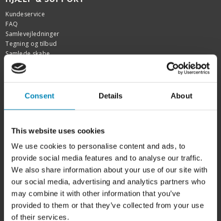
Kundeservice
FAQ
Samlevejledninger
Tegning og tilbud
Samlede skabe
Garanti
FIND INSPIRATION
Consent
Details
About
Skabslåger - oversigt
Rengøring af fedtede låger
Kitchn tegneprogram
This website uses cookies
Køkken inspiration
Badeværelsesinspiration
We use cookies to personalise content and ads, to
Garderobe inspiration
provide social media features and to analyse our traffic.
Bordplader efter mål
We also share information about your use of our site with
Udskiftning af køkkenlåger
Showrooms
our social media, advertising and analytics partners who
Outlet
may combine it with other information that you’ve
Kampagner
provided to them or that they’ve collected from your use
Siemens StudioLine
of their services.