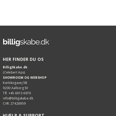
HER FINDER DU OS
BilligSkabe.dk
(Celebert Aps)
SHOWROOM OG WEBSHOP
Karlskogavej 5B
9200 Aalborg SV
Tlf. +45 6913 6970
info@billigskabe.dk
CVR: 27428959
HJÆLP & SUPPORT