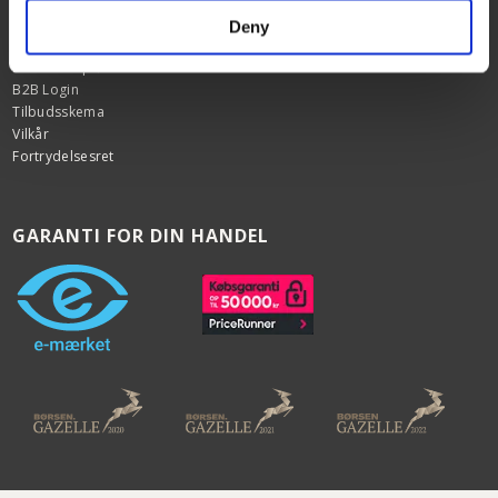
Om os
Deny
Black Friday
Bestil vareprøver
B2B Login
Tilbudsskema
Vilkår
Fortrydelsesret
GARANTI FOR DIN HANDEL