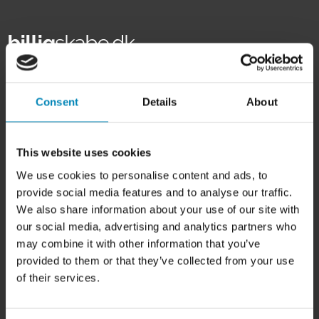
HER FINDER DU OS
Consent
Details
About
BilligSkabe.dk
(Celebert Aps)
SHOWROOM OG WEBSHOP
This website uses cookies
Karlskogavej 5B
9200 Aalborg SV
We use cookies to personalise content and ads, to
Tlf. +45 6913 6970
provide social media features and to analyse our traffic.
info@billigskabe.dk
We also share information about your use of our site with
CVR: 27428959
our social media, advertising and analytics partners who
may combine it with other information that you’ve
HJÆLP & SUPPORT
provided to them or that they’ve collected from your use
Kundeservice
of their services.
FAQ
Samlevejledninger
Tegning og tilbud