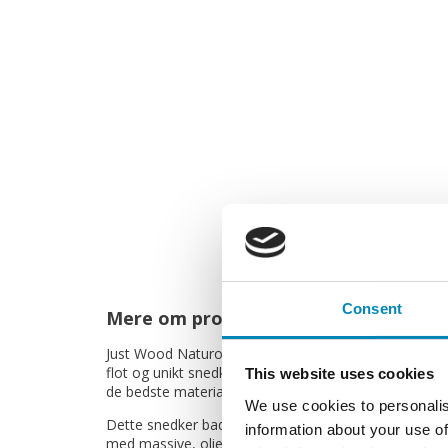
Consent
Mere om produktet
Just Wood Naturolieret Push snedker badmøbel med S
flot og unikt snedker produkt, som vil få dit badevære
This website uses cookies
de bedste materialer.
We use cookies to personalis
Dette snedker badmøbel har 6 skuffer med push to o
information about your use of
med massive, olierede og fingertappede træskuffer i 