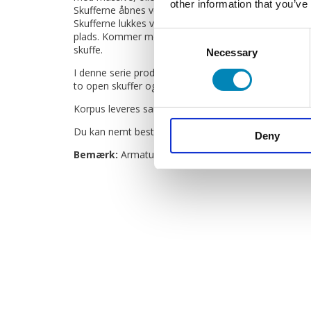
other information that you’ve
Skufferne åbnes ved at trykke på skuffen, hvorefter 
Skufferne lukkes ved at skubbe dem tilbage i møblet, h
plads. Kommer med vaskeudskæring i øverste skuffe 
Consent
skuffe.
Necessary
Selection
I denne serie produceres badmøblet i naturolieret 
to open skuffer og kommer ligeledes med en bordpl
Korpus leveres samlet.
Du kan nemt bestille dette produkt selv.
Deny
Bemærk:
Armatur, bundventil og spejl medfølger ikk