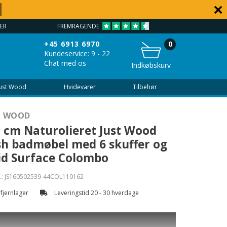
VEJLEDNING - 7 DAGE OM UGEN 9 - 22
+45 6913 6970
0
Kundeservice: 9 - 22
Chat med os
Indkøbskurv
Just Wood
Hvidevarer
Tilbehør
T WOOD
 cm Naturolieret Just Wood
h badmøbel med 6 skuffer og
id Surface Colombo
.:
JS160502539-44COL110162
 fjernlager
Leveringstid 20 - 30 hverdage
Wood Naturolieret Push snedker badmøbel med Solid