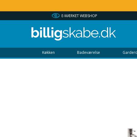
BSHOP
HURTIG LEVERING
Køkken
Badeværelse
Gardero