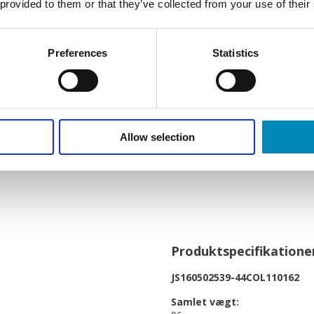
 provided to them or that they’ve collected from your use of their
de skubbes ud af møblet.
vor de med et 'klik' glider på
og fuld dybde i den nederste
Preferences
Statistics
træ, med mellempind, med push
ade.
Allow selection
e men kan let tilkøbes.
Produktspecifikatione
JS160502539-44COL110162
Samlet vægt: