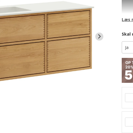
Surfa
vil få
materi
Læs 
Dette
Badmø
Skal 
finge
Skuff
skubb
tilbag
Komme
dybde
I den
melle
ligel
Korpu
Du ka
Bemæ
kan le