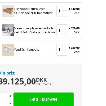
Just Wood Naturolieret
+840,00
1
skuffeinddeler til badmøbler
DKK
Marmorline plejesæt - udvidet
+520,00
1
sæt til Solid Surface og Art-Line
DKK
+280,00
1
Vandlås - kompakt
DKK
Din pris:
39.125,00
DKK
(inkl. moms)
+
-