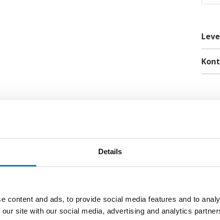
Leve
Kon
Details
olid Surface bordplade er et
lse til at stå yderst skarpt med
e content and ads, to provide social media features and to analy
pen. Badmøblet er fremstillet
 our site with our social media, advertising and analytics partn
egetræ med flotte detaljer.