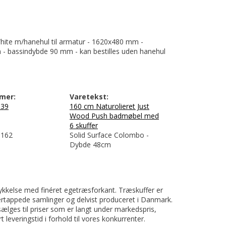
hite m/hanehul til armatur - 1620x480 mm -
- bassindybde 90 mm - kan bestilles uden hanehul
mer:
Varetekst:
539
160 cm Naturolieret Just
Wood Push badmøbel med
6 skuffer
162
Solid Surface Colombo -
Dybde 48cm
tykkelse med finéret egetræsforkant. Træskuffer er
ertappede samlinger og delvist produceret i Danmark.
sælges til priser som er langt under markedspris,
 leveringstid i forhold til vores konkurrenter.