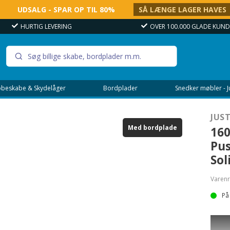
UDSALG - SPAR OP TIL 80%
SÅ LÆNGE LAGER HAVES
OVER 100.000 GLADE KUNDER
FREMRAGENDE
beskabe & Skydelåger
Bordplader
Snedker møbler - 
JUS
Med bordplade
160
Pus
Sol
Varenr
På
Just 