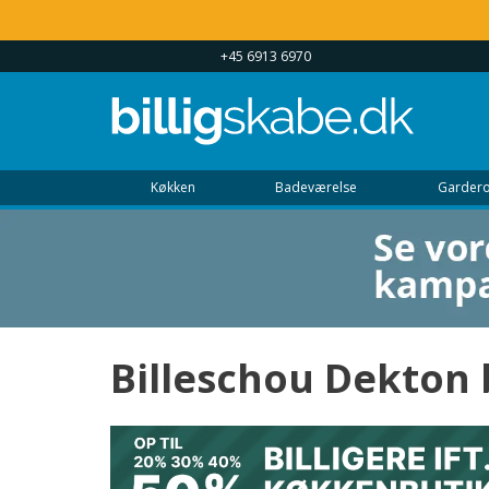
 UGEN 9 - 22
+45 6913 6970
Køkken
Badeværelse
Gardero
Billeschou Dekton