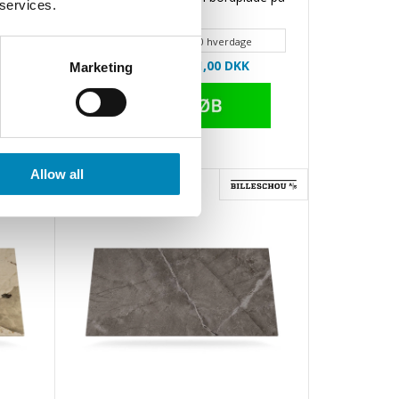
 services.
mål
Leveringstid 20 - 30 hverdage
Din-pris: 4.551,00
DKK
Marketing
Allow all