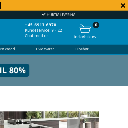
HURTIG LEVERING
OVER
+45 6913 6970
0
Kundeservice: 9 - 22
Chat med os
Indkøbskurv
Just Wood
Hvidevarer
Tilbehør