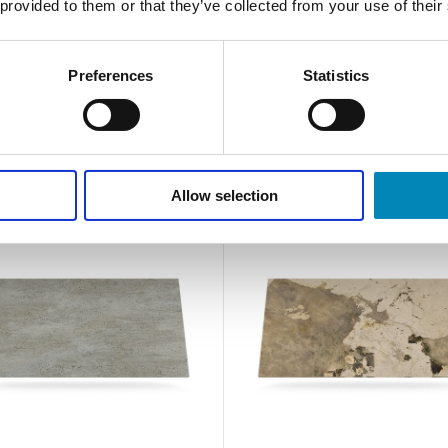
 provided to them or that they’ve collected from your use of their
mål
Leveringstid 20 - 30 hverdage
Leveringstid 20 - 30 hverdage
Din-pris: 3.045,90
DKK
Din-pris: 4.551,00
DKK
Preferences
Statistics
Allow selection