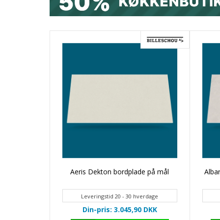
Aeris Dekton bordplade på mål
Alba
Leveringstid 20 - 30 hverdage
Din-pris: 3.045,90
DKK