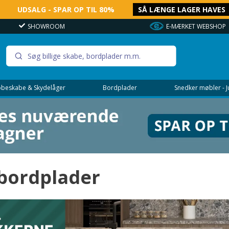
UDSALG - SPAR OP TIL 80%
SÅ LÆNGE LAGER HAVES
SHOWROOM
E-MÆRKET WEBSHOP
beskabe & Skydelåger
Bordplader
Snedker møbler - 
 bordplader