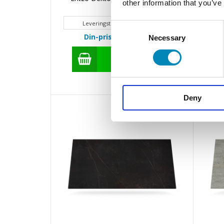
other information that you’ve
Leveringstid 20 - 30 hverdage
Consent
Din-pris: 3.517,20
DKK
Necessary
Selection
Deny