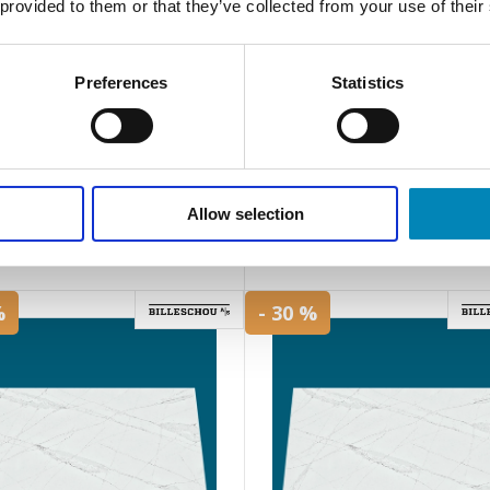
 provided to them or that they’ve collected from your use of their
 Poleret Komposit bordplade
Glow Suede Komposit bordpla
på mål
mål
Preferences
Statistics
Leveringstid 20 - 30 hverdage
Leveringstid 20 - 30 hverdage
Grundpris: 3.516,00
Grundpris: 3.688,80
Din-pris: 2.461,20
DKK
Din-pris: 2.582,16
DKK
Allow selection
%
- 30 %