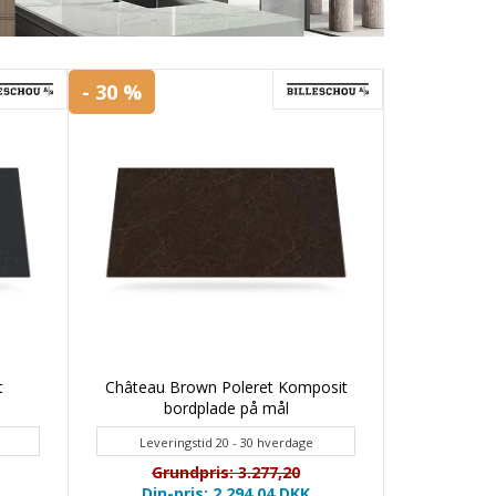
- 30 %
t
Château Brown Poleret Komposit
bordplade på mål
Leveringstid 20 - 30 hverdage
Grundpris: 3.277,20
Din-pris: 2.294,04
DKK