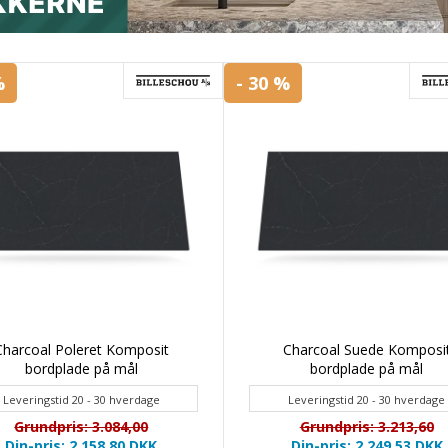
%
- 30 %
Charcoal Poleret Komposit
Charcoal Suede Komposi
bordplade på mål
bordplade på mål
Leveringstid 20 - 30 hverdage
Leveringstid 20 - 30 hverdage
Grundpris: 3.084,00
Grundpris: 3.213,60
Din-pris: 2.158,80
DKK
Din-pris: 2.249,53
DKK