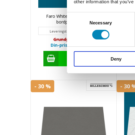
other information that you’ve
Consent
Faro White Suede Komposit
Glow
bordplade på mål
Necessary
Selection
Leveringstid 20 - 30 hverdage
Grundpris: 3.213,60
Din-pris: 2.249,53
DKK
Deny
- 30 %
- 30 