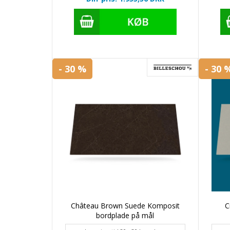
- 30 %
- 30 
Château Brown Suede Komposit
C
bordplade på mål