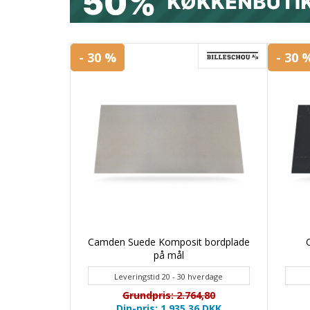
- 30 %
- 30 
Camden Suede Komposit bordplade
på mål
Leveringstid 20 - 30 hverdage
Grundpris: 2.764,80
Din-pris: 1.935,36
DKK