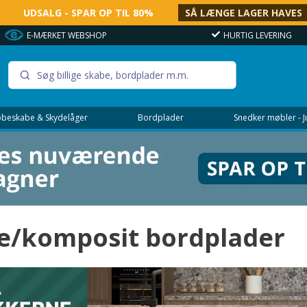
UDSALG - SPAR OP TIL 80%
SÅ LÆNGE LAGER HAVES
HURTIG LEVERING
OVER 100.000 GLADE
beskabe & Skydelåger
Bordplader
Snedker møbler - 
ne/komposit bordplader