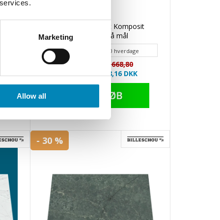
 services.
de på
Gris Expo Poleret Komposit
bordplade på mål
Marketing
Leveringstid 20 - 30 hverdage
Grundpris: 2.668,80
Din-pris: 1.868,16
DKK
Allow all
- 30 %