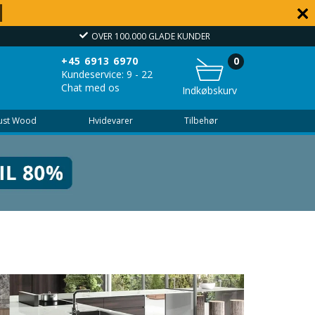
 KUNDER
FREMRAGENDE
VEJ
+45 6913 6970
0
Kundeservice: 9 - 22
Chat med os
Indkøbskurv
Just Wood
Hvidevarer
Tilbehør