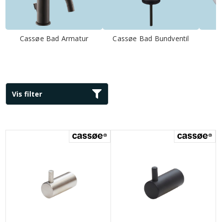
Cassøe Bad Armatur
Cassøe Bad Bundventil
C
Vis filter