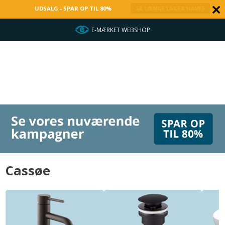
UDSALG - SPAR OP TIL 80%
SÅ LÆNGE LAGER HAVES
HURTIG LEVERING
Cassøe