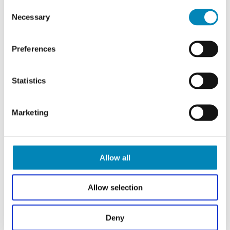
Consent
badeværelsesarmatur
badeværelsesarmatur
Necessary
Newform Fan - krom
Newform Fan - mat sort
Selection
Leveringstid 1 - 3 hverdage
Leveringstid 1 - 3 hverdage
Din-pris: 1.436,00
DKK
Din-pris: 1.436,00
DKK
Preferences
Statistics
Marketing
Allow all
Allow selection
CASSØE
CASSØE
Deny
badeværelsesarmatur
badeværelsesarmatur
Newform XT - krom -
Newform XT - krom - u/løft