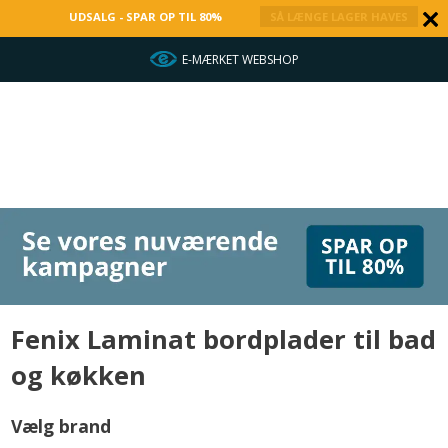
UDSALG - SPAR OP TIL 80%
SÅ LÆNGE LAGER HAVES
E-MÆRKET WEBSHOP
Fenix Laminat bordplader til bad
og køkken
Vælg brand