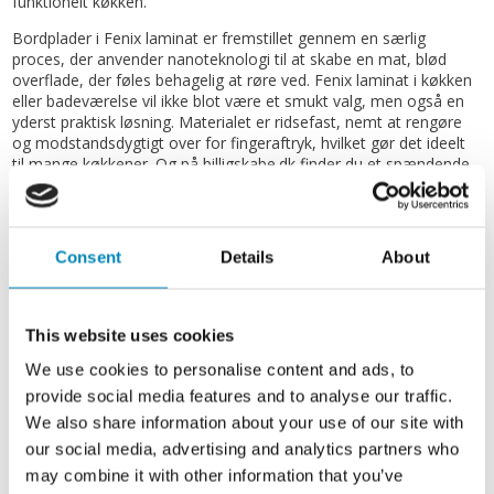
funktionelt køkken.
Bordplader i Fenix laminat er fremstillet gennem en særlig
proces, der anvender nanoteknologi til at skabe en mat, blød
overflade, der føles behagelig at røre ved. Fenix laminat i køkken
eller badeværelse vil ikke blot være et smukt valg, men også en
yderst praktisk løsning. Materialet er ridsefast, nemt at rengøre
og modstandsdygtigt over for fingeraftryk, hvilket gør det ideelt
til mange køkkener. Og på billigskabe.dk finder du et spændende
udvalg af bordplader i Fenix laminat samt andre slags
laminat-
bordplader
, f.eks.
bordplader i kompakt laminat
.
Hvad er Fenix laminat?
Consent
Details
About
Fenix er en type laminat, der er mere ridsefast end den
traditionelle laminatoverflade, anti-bakteriel og med lav
This website uses cookies
refleksionsgrad, hvorfor den stort set ikke tager imod fedtede
aftryk.
We use cookies to personalise content and ads, to
Generelt er
laminat
meget populært, da det ser flot ud og er en
provide social media features and to analyse our traffic.
billigere løsning end eksempelvis træ. Samtidig er det også nemt
We also share information about your use of our site with
at vedligeholde og kan holde til det meste. Fenix laminat er en ny
our social media, advertising and analytics partners who
type laminat, hvor praktik og design går op i en endnu højere
may combine it with other information that you’ve
enhed.