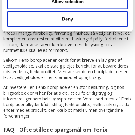
er der flere vigtige overvejelser at gøre sig, så du vælger den
Allow selection
bedste bordplade til dit behov. Her er nogle tips til at hjælpe dig i
købsprocessen.
Deny
Overvej, hvor meget plads du har til rådighed, og hvilken
bordpladetykkelse der vil passe bedst i dit rum. Fenix bordplader
findes i mange forskellige farver og finishes, så vælg en farve, der
komplementerer resten af dit rum. Husk også på lysforholdene i
dit rum, da mørke farver kan kræve mere belysning for at
rummet ikke skal føles for mørkt.
Selvom Fenix bordplader er kendt for at kræve en lav grad af
vedligeholdelse, skal de stadig plejes korrekt for at bevare deres
udseende og funktionalitet. Men ønsker du en bordplade, der er
let at vedligeholde, er Fenix laminat et oplagt valg.
At investere i en Fenix bordplade er en stor beslutning, og hos
billigskabe.dk er vi her for at sikre, at du føler dig tryg og
informeret gennem hele købsprocessen. Vores sortiment af Fenix
bordplader tilbyder både stil og funktionalitet, hvilket sikrer, at du
ender med et produkt, der ikke blot møder, men overgår dine
forventninger.
FAQ - Ofte stillede spørgsmål om Fenix