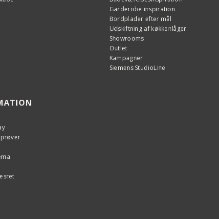
Garderobe inspiration
Bordplader efter mål
Udskiftning af køkkenlåger
Showrooms
Outlet
Kampagner
Siemens StudioLine
MATION
ay
eprøver
kema
esret