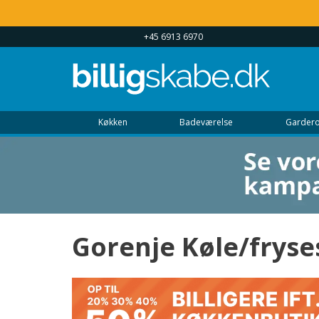
 UGEN 9 - 22
+45 6913 6970
Køkken
Badeværelse
Gardero
Gorenje Køle/frys