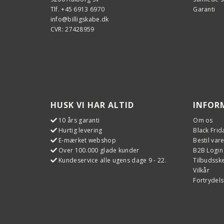
Tlf. +45 6913 6970
Garanti
info@billigskabe.dk
CVR: 27428959
HUSK VI HAR ALTID
INFOR
10 års garanti
Om os
Hurtig levering
Black Frid
E-mærket webshop
Bestil var
Over 100.000 glade kunder
B2B Login
Kundeservice alle ugens dage 9 - 22.
Tilbudss
Vilkår
Fortrydels