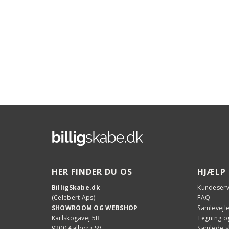
HER FINDER DU OS
HJÆLP
BilligSkabe.dk
Kundeserv
(Celebert Aps)
FAQ
SHOWROOM OG WEBSHOP
Samlevejl
Karlskogavej 5B
Tegning og
9200 Aalborg SV
Samlede 