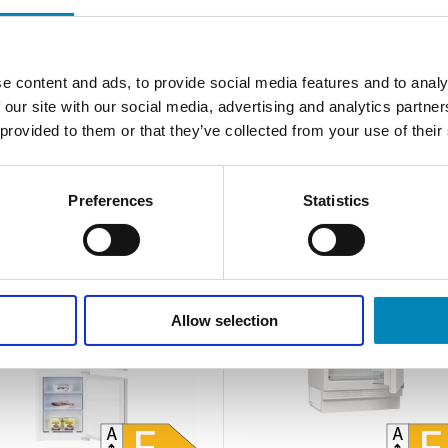
ost Plus - Gorenje N619EAXL4
NoFrost Plus - Gorenje
NRK6202EW4
Leveringstid 1-3 hverdage
Leveringstid 1-3 hverdage
Din-pris 6.195,00
DKK
Din-pris 6.595,00
DKK
e content and ads, to provide social media features and to analy
Produktdatablad
Produktdatablad
 our site with our social media, advertising and analytics partn
 provided to them or that they’ve collected from your use of their
Preferences
Statistics
Allow selection