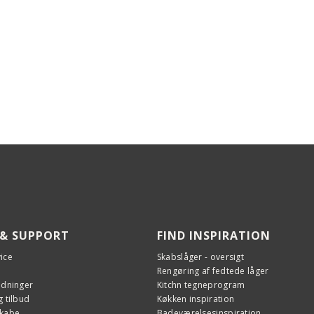
 & SUPPORT
FIND INSPIRATION
ice
Skabslåger - oversigt
Rengøring af fedtede låger
edninger
Kitchn tegneprogram
 tilbud
Køkken inspiration
skabe
Badeværelsesinspiration