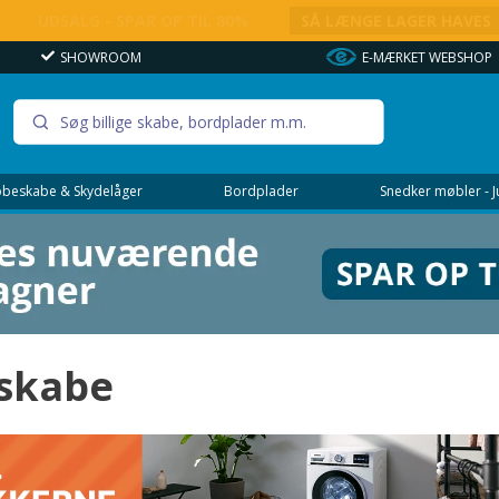
UDSALG - SPAR OP TIL 80%
SÅ LÆNGE LAGER HAVES
SHOWROOM
E-MÆRKET WEBSHOP
beskabe & Skydelåger
Bordplader
Snedker møbler - 
eskabe