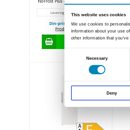
NoFrost Plus - Gorenje N619EAW4
NoFr
Leveringstid 1-3 hverdage
This website uses cookies
Din-pris 8.795,00
DKK
We use cookies to personalis
Produktdatablad
information about your use of
other information that you’ve
Consent
Necessary
Selection
Deny