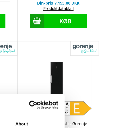
Din-pris 7.195,00
DKK
Produktdatablad
rys -
Fritstående Køleskab - Gorenje
About