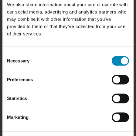
We also share information about your use of our site with
HER FINDER DU OS
our social media, advertising and analytics partners who
BilligSkabe.dk
may combine it with other information that you’ve
(Celebert Aps)
provided to them or that they’ve collected from your use
SHOWROOM OG WEBSHOP
Karlskogavej 5B
of their services.
9200 Aalborg SV
Tlf. +45 6913 6970
info@billigskabe.dk
Consent
CVR: 27428959
Necessary
Selection
HJÆLP & SUPPORT
Preferences
Kundeservice
FAQ
Samlevejledninger
Statistics
Tegning og tilbud
Samlede skabe
Garanti
Marketing
FIND INSPIRATION
Skabslåger - oversigt