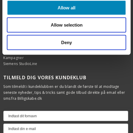
Rengøring af fedtede låger
Allow all
Kitchn tegneprogram
Køkken inspiration
Badeværelsesinspiration
Allow selection
Garderobe inspiration
Bordplader efter mål
Udskiftning af køkkenlåger
Deny
Showrooms
Outlet
Kampagner
Siemens StudioLine
TILMELD DIG VORES KUNDEKLUB
Som tilmeldt i kundeklubben er du blandt de første til at modtage
seneste nyheder, tips & tricks samt gode tilbud direkte på email eller
sms fra Billigskabe.dk