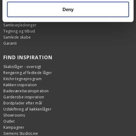
HJÆLP & SUPPORT
Deny
Kundeservice
FAQ
Samlevejledninger
Tegning og tilbud
Samlede skabe
Garanti
FIND INSPIRATION
Skabslåger - oversigt
Rengøring af fedtede låger
Kitchn tegneprogram
Køkken inspiration
Badeværelsesinspiration
Garderobe inspiration
Bordplader efter mål
Udskiftning af køkkenlåger
Showrooms
Outlet
Kampagner
Siemens StudioLine