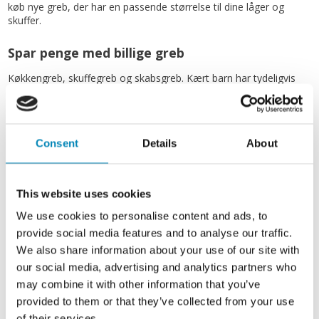
køb nye greb, der har en passende størrelse til dine låger og
skuffer.
Spar penge med billige greb
Køkkengreb, skuffegreb og skabsgreb. Kært barn har tydeligvis
mange navne. Men greb er også en alsidig størrelse, så derfor er
det også vigtigt, at man har mange forskellige valgmuligheder.
Og det har du hos Billigskabe.
Hos os har du først og fremmest et kæmpe udvalg af greb til
Consent
Details
About
køkkenlåger, køkkenskabe og skuffer. Men vi har også
konkurrencedygtige priser og regelmæssige kampagner, hvor du
kan købe billige greb og opnå store besparelser. Hold øje med
This website uses cookies
vores hjemmeside eller kontakt os for hjælp og rådgivning. Har
du spørgsmål, er du altid velkommen til at kontakte os. Hos
We use cookies to personalise content and ads, to
billigskabe.dk sidder vi klar til at hjælpe dig alle ugens dage, så du
provide social media features and to analyse our traffic.
kan få den hjælp, du har brug for.
We also share information about your use of our site with
our social media, advertising and analytics partners who
may combine it with other information that you’ve
provided to them or that they’ve collected from your use
of their services.