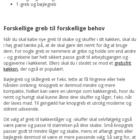
T-greb og bøjlegreb
Forskellige greb til forskellige behov
Når du skal købe nye greb til skabe og skuffer i dit køkken, skal du
i høj grad tænke på, at de skal gøre det nemt for dig at bruge
dem. For nogle greb er nemmere at gribe og holde om end andre
– og grebene bør helt sikkert passe godt til arbejdsgangen og -
opgaverne i køkkenet. Ellers skal du i stedet se mod et
grebsfrit
køkken
, der også er populært.
Bøjlegreb og skålegreb er f.eks. lette at få fingrene eller hele
hånden omkring. Knopgreb er derimod mindre og mere
kompakte, hvilket kan være en ulempe som køkkengreb, hvor du
nemt og hurtigt skal kunne åbne dine skuffer og låger, f.eks. når
der laves mad. Til gengæld har knopgreb et utrolig moderne og
stilrent udseende.
Dit valg af greb til køkkenlåger og -skuffer skal selvfølgelig også
være pæne og passe til størrelsen på dine skabe. Små knopgreb
passer godt til mindre låger og skabe, mens et aflangt greb eller
bøjlegreb derimod vil være et mere passende valg. Så sørg for, at