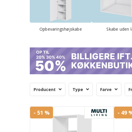
Opbevaringshøjskabe
Skabe uden 
Producent
Type
Farve
F
- 51 %
- 49 