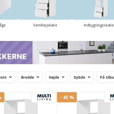
låge
Semihøjskabe
Indbygningsskabe
ront
Bredde
Højde
Dybde
På tilb
%
- 45 %