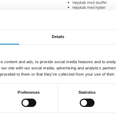
Højskab med skuffer
Højskab med hylder
Højskab med udtræk
Højskab til køleskab
Højskab til ovn
I mange hjem med en moderne kø
skjule forskellige hvidevarer for
Details
højskab til ovn og højskab til k
Det er en smart og stilfuld løs
med begrænset plads kan et sma
Skal dit køkken-højskab udelukk
e content and ads, to provide social media features and to analy
madvarer m.m., kan højskabe me
 our site with our social media, advertising and analytics partn
håndtere de opbevarede gensta
hylder eller et højskab med skuff
 provided to them or that they’ve collected from your use of their
 skabe
Preferences
Statistics
ilket giver masser af