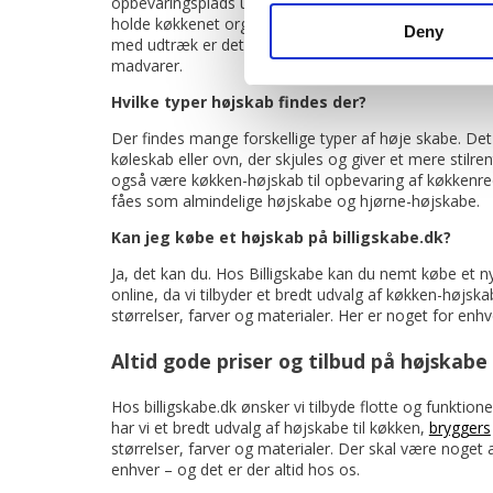
opbevaringsplads uden at optage for meget gulvplad
holde køkkenet organiseret og ryddeligt, og med sma
Deny
med udtræk er det nemt at få adgang til de opbevare
madvarer.
Hvilke typer højskab findes der?
Der findes mange forskellige typer af høje skabe. Det 
køleskab eller ovn, der skjules og giver et mere stilre
også være køkken-højskab til opbevaring af køkkenred
fåes som almindelige højskabe og hjørne-højskabe.
Kan jeg købe et højskab på billigskabe.dk?
Ja, det kan du. Hos Billigskabe kan du nemt købe et ny
online, da vi tilbyder et bredt udvalg af køkken-højskabe
størrelser, farver og materialer. Her er noget for enh
Altid gode priser og tilbud på højskabe
Hos billigskabe.dk ønsker vi tilbyde flotte og funktione
har vi et bredt udvalg af højskabe til køkken,
bryggers
størrelser, farver og materialer. Der skal være noget 
enhver – og det er der altid hos os.