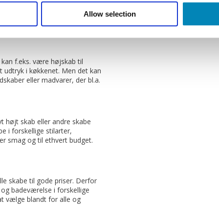
s. De høje skabe hjælper med at
rte løsninger som højskabe
Allow selection
de køkkenredskaber eller
kan f.eks. være højskab til
nt udtryk i køkkenet. Men det kan
skaber eller madvarer, der bl.a.
t højt skab eller andre skabe
 i forskellige stilarter,
ver smag og til ethvert budget.
lle skabe til gode priser. Derfor
og badeværelse i forskellige
at vælge blandt for alle og