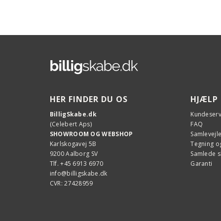
HER FINDER DU OS
HJÆLP
BilligSkabe.dk
Kundeserv
(Celebert Aps)
FAQ
SHOWROOM OG WEBSHOP
Samlevejl
Karlskogavej 5B
Tegning og
9200 Aalborg SV
Samlede 
Tlf. +45 6913 6970
Garanti
info@billigskabe.dk
CVR: 27428959