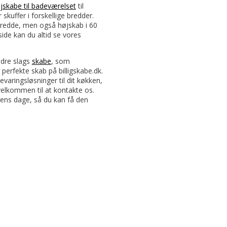
jskabe til badeværelset
til
kuffer i forskellige bredder.
bredde, men også højskab i 60
de kan du altid se vores
ndre slags
skabe
, som
 perfekte skab på billigskabe.dk.
varingsløsninger til dit køkken,
velkommen til at kontakte os.
 ugens dage, så du kan få den