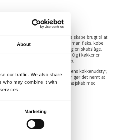
kkenindretning ser man ofte høje skabe brugt til at
 at skabe et stilrent look. Derfor kan man f.eks. købe
About
øleskab, som skjuler hvidevarerne bag en skabslåge.
ning, som vinder mere og mere frem. Og i køkkener
lt højskab også være et oplagt køb.
ende bruges til opbevaring af alverdens køkkenudstyr,
se our traffic. We also share
d udtræk være en god løsning, der gør det nemt at
ers who may combine it with
nde. Men du kan også overveje et højskab med
er, som et praktisk alternativ.
 services.
Marketing