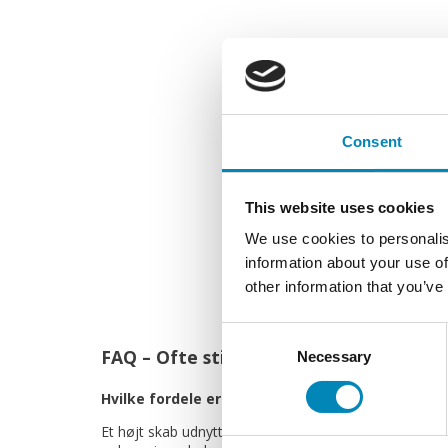
Consent
This website uses cookies
We use cookies to personalis
information about your use of
other information that you’ve
Consent
FAQ – Ofte stillede spørgsmål om høje
Necessary
Selection
Hvilke fordele er der ved højskabe i køkkenet?
Et højt skab udnytter den lodrette plads i køkkenet, hv