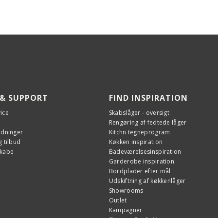
 & SUPPORT
FIND INSPIRATION
ice
Skabslåger - oversigt
Rengøring af fedtede låger
edninger
Kitchn tegneprogram
 tilbud
Køkken inspiration
skabe
Badeværelsesinspiration
Garderobe inspiration
Bordplader efter mål
Udskiftning af køkkenlåger
Showrooms
Outlet
Kampagner