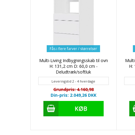
Fås i flere farver / størrelser
Multi-Living Indbygningsskab til ovn
Multi
H: 131,2 cm D: 60,0 cm -
H: 
Deludtræk/softluk
Leveringstid 2 - 4 hverdage
Grundpris: 4.160,98
Din-pris: 2.049,26
DKK