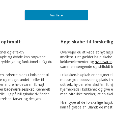
Vis flere
 optimalt
Høje skabe til forskell
onel og effektiv
Overvejer du at købe et nyt højs
 højde og dybde kan højskabe
imellem. Det gælder høje skabe t
yddelige og funktionelle. Og du
køkkenelementer og
hvidevarer
sammenhængende og stilfuldt lo
n lodrette plads i køkkenet til
Et køkken-højskab er designet til 
e og meget andet – eller til
masse god opbevaringsplads i hø
ler andre hvidevarer. Et højt
udtræk, hylder eller skuffer. Et 
ler
badeværelsesskab
. Generelt
hjørneplads i køkkenet og give e
lle. Og på billigskabe.dk finder
man ofte ikke tænker, at en skab
rrelser, farver og designs.
Hver type af de forskellige høj
kan få glæde af. Blandt de mest 