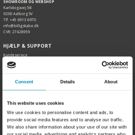
SHOWROOM OG WEBSHOP
Karlskogavej 5B
9200 Aalborg SV
Tlf. +45 6913 6970
info@billigskabe.dk
CVR: 27428959
HJÆLP & SUPPORT
Kundeservice
FAQ
Samlevejledninger
Tegning og tilbud
Samlede skabe
Consent
Details
About
Garanti
FIND INSPIRATION
This website uses cookies
Skabslåger - oversigt
We use cookies to personalise content and ads, to
Rengøring af fedtede låger
provide social media features and to analyse our traffic.
Kitchn tegneprogram
Køkken inspiration
We also share information about your use of our site with
Badeværelsesinspiration
our social media, advertising and analytics partners who