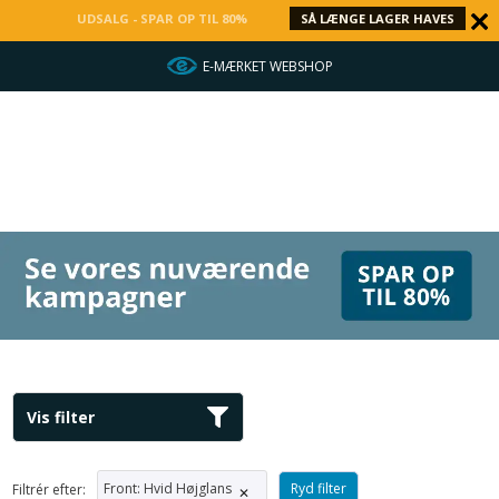
UDSALG - SPAR OP TIL 80%
SÅ LÆNGE LAGER HAVES
E-MÆRKET WEBSHOP
Vis filter
Front
:
Hvid Højglans
Ryd filter
Filtrér efter:
✕