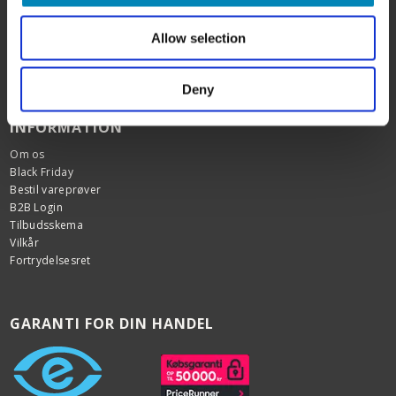
10 års garanti
Hurtig levering
Allow selection
E-mærket webshop
Over 100.000 glade kunder
Kundeservice alle ugens dage 9 - 22.
Deny
INFORMATION
Om os
Black Friday
Bestil vareprøver
B2B Login
Tilbudsskema
Vilkår
Fortrydelsesret
GARANTI FOR DIN HANDEL