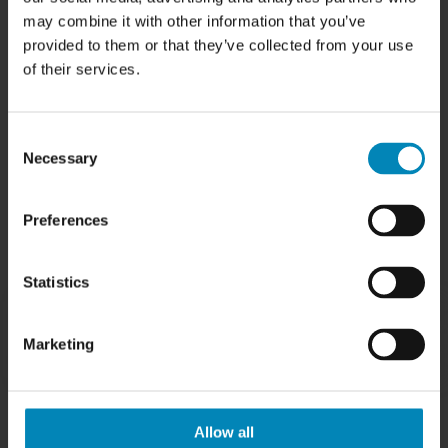
Garderobe inspiration
may combine it with other information that you’ve
Bordplader efter mål
provided to them or that they’ve collected from your use
Udskiftning af køkkenlåger
of their services.
Showrooms
Outlet
Kampagner
Siemens StudioLine
Consent
Necessary
Selection
TILMELD DIG VORES KUNDEKLUB
Som tilmeldt i kundeklubben er du blandt de første til at modtage
Preferences
seneste nyheder, tips & tricks samt gode tilbud direkte på email eller
sms fra Billigskabe.dk
Statistics
Marketing
Allow all
HUSK VI HAR ALTID