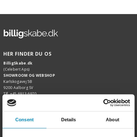
HER FINDER DU OS
BilligSkabe.dk
(Celebert Aps)
SHOWROOM OG WEBSHOP
Karlskogavej 5B
9200 Aalborg SV
Tlf. +45 6913 6970
info@billigskabe.dk
CVR: 27428959
HJÆLP & SUPPORT
Consent
Details
About
Kundeservice
FAQ