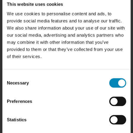
This website uses cookies
Samlevejledninger
Tegning og tilbud
We use cookies to personalise content and ads, to
Samlede skabe
provide social media features and to analyse our traffic.
Garanti
We also share information about your use of our site with
our social media, advertising and analytics partners who
FIND INSPIRATION
may combine it with other information that you’ve
Skabslåger - oversigt
provided to them or that they’ve collected from your use
Rengøring af fedtede låger
of their services.
Kitchn tegneprogram
Køkken inspiration
Badeværelsesinspiration
Garderobe inspiration
Consent
Bordplader efter mål
Necessary
Selection
Udskiftning af køkkenlåger
Showrooms
Outlet
Preferences
Kampagner
Siemens StudioLine
Statistics
TILMELD DIG VORES KUNDEKLUB