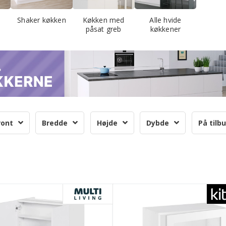
Shaker køkken
Køkken med
Alle hvide
påsat greb
køkkener
ront
Bredde
Højde
Dybde
På tilb