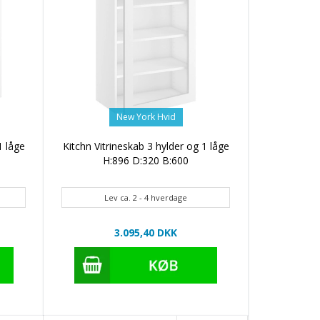
New York Hvid
1 låge
Kitchn Vitrineskab 3 hylder og 1 låge
H:896 D:320 B:600
Lev ca. 2 - 4 hverdage
3.095,40 DKK