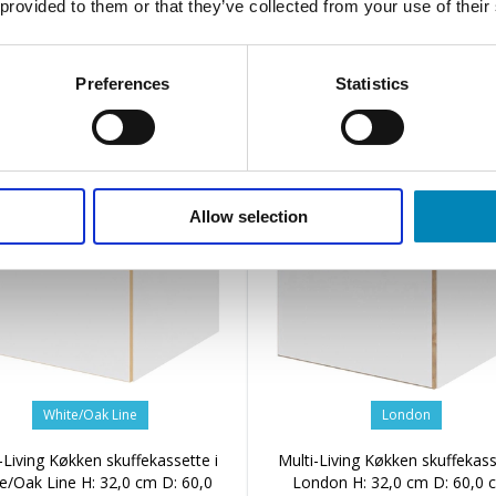
 provided to them or that they’ve collected from your use of their
2.043,36 DKK
2.386,40 DKK
Preferences
Statistics
Allow selection
White/Oak Line
London
-Living Køkken skuffekassette i
Multi-Living Køkken skuffekass
e/Oak Line H: 32,0 cm D: 60,0
London H: 32,0 cm D: 60,0 