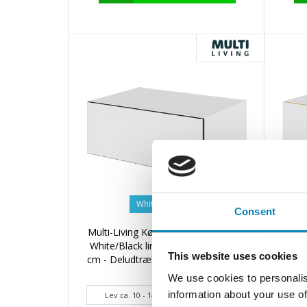
White/Black line
Consent
Multi-Living Køkken skuffekassette i
Multi
White/Black line H: 32,0 cm D: 60,0
Whit
This website uses cookies
cm - Deludtræk/softluk - Bredde: 80
cm - 
cm
We use cookies to personalis
information about your use of
Lev ca. 10 - 14 hverdage hverdage