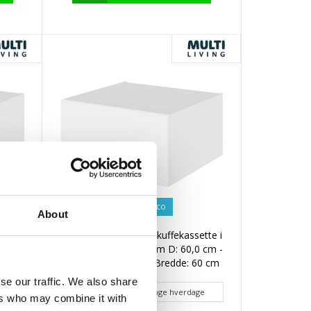
Cibo Bianco
About
ette i
Multi-Living Køkken skuffekassette i
cm -
Cibo Bianco H: 32,0 cm D: 60,0 cm -
60 cm
Deludtræk/softluk - Bredde: 60 cm
se our traffic. We also share
Lev ca. 10 - 14 hverdage hverdage
ers who may combine it with