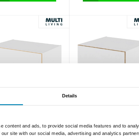
White/Oak Line
London
Details
-Living Køkken skuffekassette i
Multi-Living Køkken skuffekass
e/Oak Line H: 32,0 cm D: 60,0
London H: 32,0 cm D: 60,0 
Deludtræk/softluk - Bredde: 80
Deludtræk/softluk - Bredde: 
cm
e content and ads, to provide social media features and to analy
Lev ca. 25 - 30 hverdage
 our site with our social media, advertising and analytics partn
Lev ca. 10 - 14 hverdage