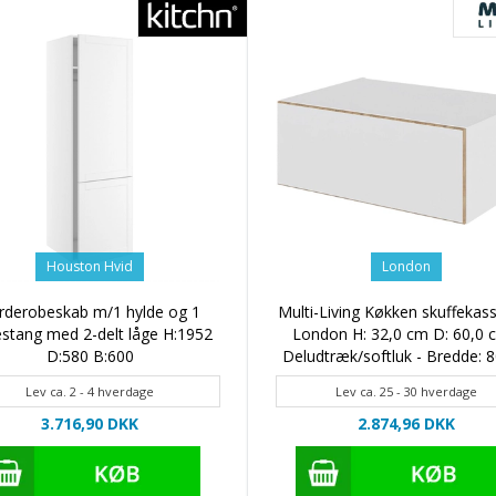
Houston Hvid
London
rderobeskab m/1 hylde og 1
Multi-Living Køkken skuffekass
estang med 2-delt låge H:1952
London H: 32,0 cm D: 60,0 
D:580 B:600
Deludtræk/softluk - Bredde: 
Lev ca. 2 - 4 hverdage
Lev ca. 25 - 30 hverdage
3.716,90 DKK
2.874,96 DKK