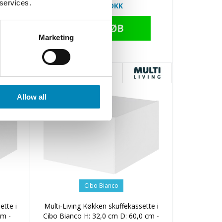
 services.
1.783,49 DKK
Marketing
Allow all
Cibo Bianco
ette i
Multi-Living Køkken skuffekassette i
cm -
Cibo Bianco H: 32,0 cm D: 60,0 cm -