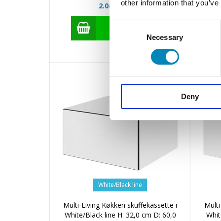
other information that you’ve
2.043,36 DKK
Consent
Necessary
Selection
Deny
White/Black line
Multi-Living Køkken skuffekassette i
Multi
White/Black line H: 32,0 cm D: 60,0
Whit