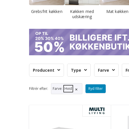
Grebsfrit køkken
Køkken med
Mat køkken
udskæring
Producent
Type
Farve
F
Farve
:
Hvid
Ryd filter
Filtrér efter:
✕