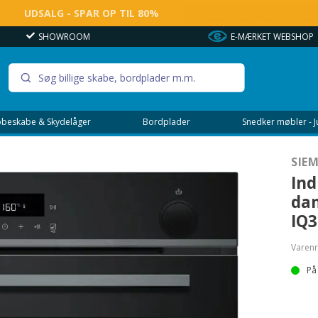
UDSALG - SPAR OP TIL 80%
SÅ LÆNGE LAGER HAVES
SHOWROOM
E-MÆRKET WEBSHOP
beskabe & Skydelåger
Bordplader
Snedker møbler - 
SIE
In
dam
IQ3
Varenr
På