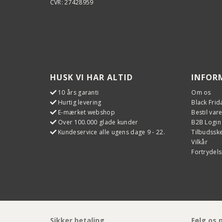
CVR: 27428959
HUSK VI HAR ALTID
INFOR
10 års garanti
Om os
Hurtig levering
Black Frid
E-mærket webshop
Bestil var
Over 100.000 glade kunder
B2B Login
Kundeservice alle ugens dage 9 - 22.
Tilbudss
Vilkår
Fortrydels
Sikker betaling
Følg os 