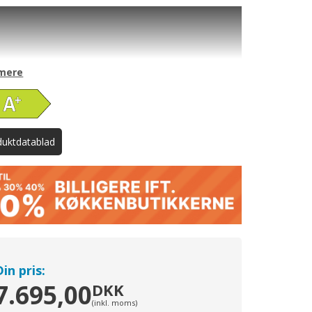
n med integreret Air Fryer
 vild med chips? Hvorfor ikke lave dem derhjemme?
r tyndt skårne kartofler eller andre grøntsager på Air
mere
ill-bakken, tilsæt lidt olie, og start Air Fry-
rogrammet. Du kan være sikker: de bliver sprøde og
hver gang. Er du klar til at spise sundere?
duktdatablad
an din ovn rengøre sig selv.
 du godt vinke farvel til at skrubbe og skure, når
 skal rengøres. Med activeClean®-funktionen kan din
enlig rengøre sig selv, så du kan bruge din søndag på
 lidt sjovere. Med ét enkelt tryk på en knap forvandles
ester og pletter fra bagning, stegning og alt
ellem til aske ved ekstrahøje temperaturer; og så skal
ot tørre overfladerne af med en fugtig klud og
Din pris:
ter nyde synet af en funklende ren ovn.
7.695,00
DKK
(inkl. moms)