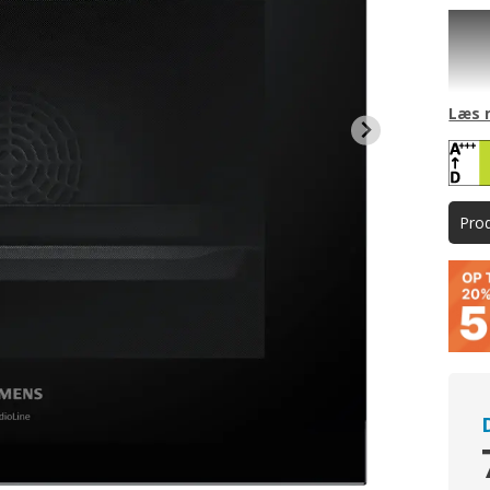
Ovne
Er du
Place
Læs 
Fry&Gr
ovnsp
lækre 
Pro
Nu k
Så kan
ovnen
ovn n
noget
alle r
derim
du bl
deref