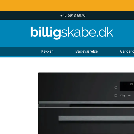
 UGEN 9 - 22
+45 6913 6970
Køkken
Badeværelse
Gardero