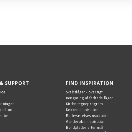
din
Da
Afsla
en 
Den i
ste
Int
ovndø
tem
re
med
fun
Te
pl
På k
°C m
Dø
Ne
An
Den v
(af
Hvo
speci
(2
enk
indtil
det
En
Tou
 & SUPPORT
FIND INSPIRATION
dre
skæ
ice
Skabslåger - oversigt
Si
var
Rengøring af fedtede låger
tou
edninger
Kitchn tegneprogram
hol
 tilbud
Køkken inspiration
skabe
Badeværelsesinspiration
Me
Garderobe inspiration
co
Bordplader efter mål