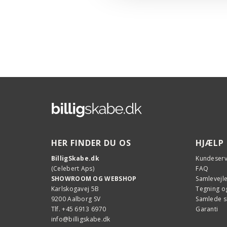
HER FINDER DU OS
HJÆLP
BilligSkabe.dk
Kundeserv
(Celebert Aps)
FAQ
SHOWROOM OG WEBSHOP
Samlevejl
Karlskogavej 5B
Tegning og
9200 Aalborg SV
Samlede 
Tlf. +45 6913 6970
Garanti
info@billigskabe.dk