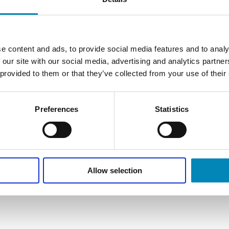
Ford
Se fr
hotAi
uanse
Prod
e content and ads, to provide social media features and to analy
så di
fra to
 our site with our social media, advertising and analytics partn
Spec
kast 
 provided to them or that they’ve collected from your use of their
Ov
nivea
perfe
Leve
Hv
Er 
ins
Preferences
Statistics
der
grø
Kon
Er
Flek
sta
me
kan 
bli
be
sun
Fa
De in
fleks
Br
Allow selection
teles
Nu
An
op
Så 
Te
Dæmp
ovn
(°C
soft
kan