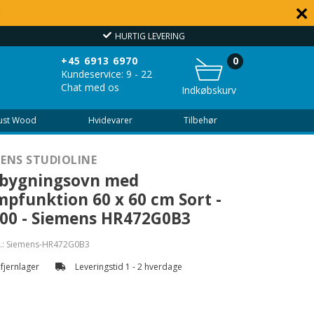
HURTIG LEVERING
OVER
+45 6913 6970
0
Kundeservice: 9 - 22
Chat med os
Indkøbskurv
Just Wood
Hvidevarer
Tilbehør
MENS STUDIOLINE
dbygningsovn med
pfunktion 60 x 60 cm Sort -
00 - Siemens HR472G0B3
.:
Siemens-HR472G0B3
 fjernlager
Leveringstid 1 - 2 hverdage