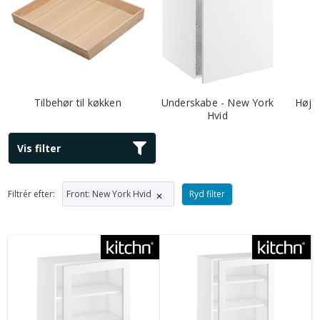
Tilbehør til køkken
Underskabe - New York
Højs
Hvid
Vis filter
Front
:
New York Hvid
Ryd filter
Filtrér efter:
✕