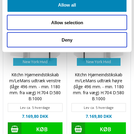
Allow all
Allow selection
Deny
New York Hvid
New York Hvid
Kitchn Hjørneindstikskab
Kitchn Hjørneindstikskab
m/LeMans udtræk venstre
m/LeMans udtræk højre
(låge 496 mm. - min. 1180
(låge 496 mm. - min. 1180
mm. fra væg) H:704 D:580
mm. fra væg) H:704 D:580
B:1000
B:1000
Lev ca. 5 hverdage
Lev ca. 5 hverdage
7.169,80 DKK
7.169,80 DKK