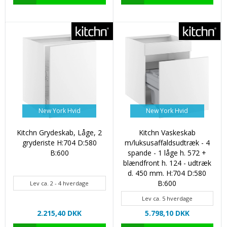
New York Hvid
New York Hvid
Kitchn Grydeskab, Låge, 2
Kitchn Vaskeskab
gryderiste H:704 D:580
m/luksusaffaldsudtræk - 4
B:600
spande - 1 låge h. 572 +
blændfront h. 124 - udtræk
d. 450 mm. H:704 D:580
B:600
Lev ca. 2 - 4 hverdage
Lev ca. 5 hverdage
2.215,40 DKK
5.798,10 DKK