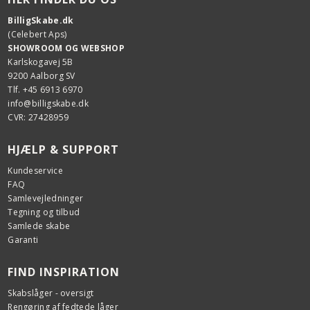
BilligSkabe.dk
(Celebert Aps)
SHOWROOM OG WEBSHOP
Karlskogavej 5B
9200 Aalborg SV
Tlf. +45 6913 6970
info@billigskabe.dk
CVR: 27428959
HJÆLP & SUPPORT
Kundeservice
FAQ
Samlevejledninger
Tegning og tilbud
Samlede skabe
Garanti
FIND INSPIRATION
Skabslåger - oversigt
Rengøring af fedtede låger