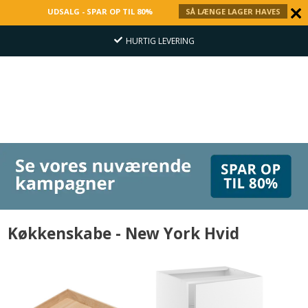
UDSALG - SPAR OP TIL 80%
SÅ LÆNGE LAGER HAVES
HURTIG LEVERING
Køkkenskabe - New York Hvid