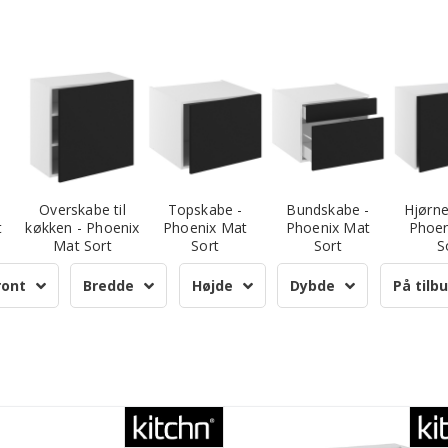
Overskabe til
Topskabe -
Bundskabe -
Hjørne
t
køkken - Phoenix
Phoenix Mat
Phoenix Mat
Phoen
Mat Sort
Sort
Sort
S
ront
Bredde
Højde
Dybde
På tilb