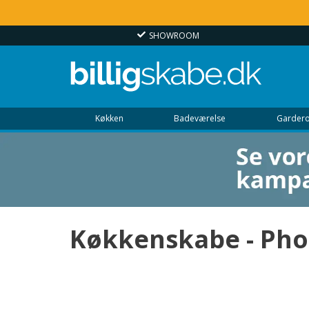
SHOWROOM
Køkken
Badeværelse
Gardero
Køkkenskabe - Pho