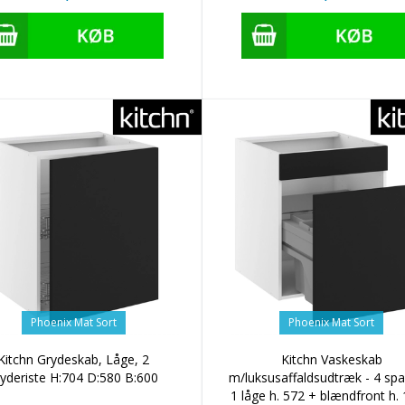
Phoenix Mat Sort
Phoenix Mat Sort
Kitchn Grydeskab, Låge, 2
Kitchn Vaskeskab
ryderiste H:704 D:580 B:600
m/luksusaffaldsudtræk - 4 spa
1 låge h. 572 + blændfront h. 