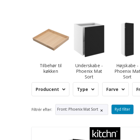
Tilbehør til
Underskabe -
Højskabe -
køkken
Phoenix Mat
Phoenix Ma
Sort
Sort
Producent
Type
Farve
F
Front
:
Phoenix Mat Sort
Ryd filter
Filtrér efter:
✕