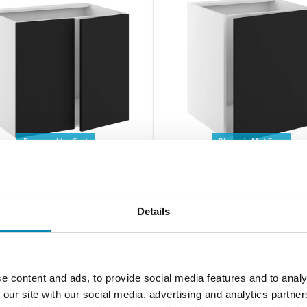
Phoenix Mat Sort
Phoenix Mat Sort
tchn Vaskeskab 2 låger H:704
Kitchn Vaskeskab 1 låge H:
D:580 B:800
D:580 B:600
Details
Lev ca. 2 - 4 hverdage
Lev ca. 2 - 4 hverdage
2.214,30 DKK
1.522,40 DKK
e content and ads, to provide social media features and to analy
 our site with our social media, advertising and analytics partn