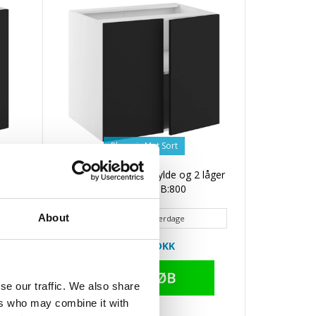
Phoenix Mat Sort
704
Kitchn Hyldeskab 1 hylde og 2 låger
H:704 D:580 B:800
About
Lev ca. 2 - 4 hverdage
2.330,90 DKK
se our traffic. We also share
ers who may combine it with