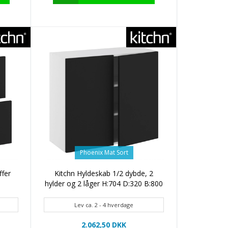
Phoenix Mat Sort
ffer
Kitchn Hyldeskab 1/2 dybde, 2
hylder og 2 låger H:704 D:320 B:800
Lev ca. 2 - 4 hverdage
2.062,50 DKK