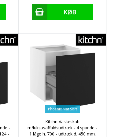
Phoenix Mat Sort
Kitchn Vaskeskab
nde -
m/luksusaffaldsudtræk - 4 spande -
124 -
1 låge h. 700 - udtræk d. 450 mm.