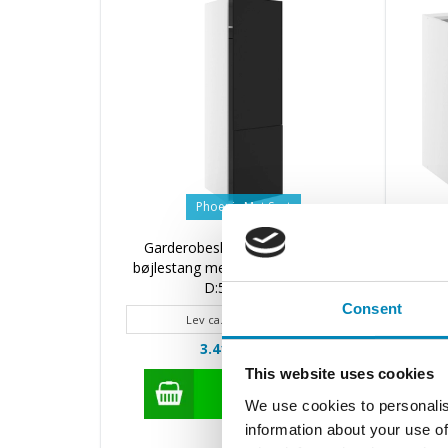
Phoenix Mat Sort
Garderobeskab m/1 hylde og 1
Ki
bøjlestang med 2-delt låge H:1952
D:580 B:600
Consent
Lev ca. 2 - 4 hverdage
3.412,20 DKK
This website uses cookies
We use cookies to personalis
information about your use of