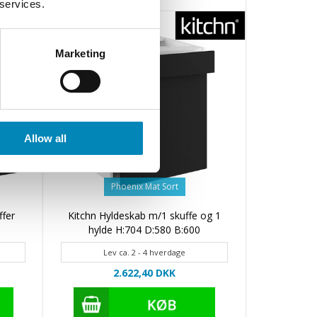
 services.
Marketing
Allow all
Phoenix Mat Sort
ffer
Kitchn Hyldeskab m/1 skuffe og 1
hylde H:704 D:580 B:600
Lev ca. 2 - 4 hverdage
2.622,40 DKK