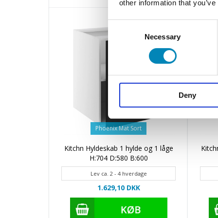
other information that you’ve
Consent
Necessary
Selection
Deny
Phoenix Mat Sort
Kitchn Hyldeskab 1 hylde og 1 låge
Kitch
H:704 D:580 B:600
Lev ca. 2 - 4 hverdage
1.629,10 DKK