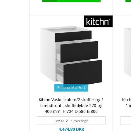
Phoenix Mat Sort
Kitchn Vaskeskab m/2 skuffer og 1
Kitc
blændfront - skuffedybde 270 og
1 
400 mm. H:704 D:580 B:800
Lev ca. 2 - 4 hverdage
4.474,80 DKK