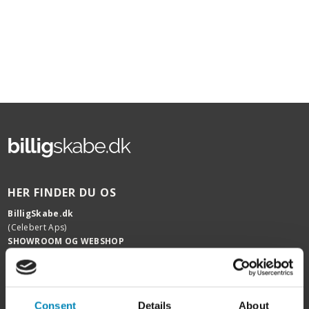
HER FINDER DU OS
BilligSkabe.dk
(Celebert Aps)
SHOWROOM OG WEBSHOP
Karlskogavej 5B
9200 Aalborg SV
Tlf. +45 6913 6970
info@billigskabe.dk
Consent
Details
About