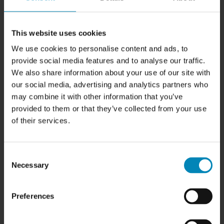
CVR: 27428959
HJÆLP & SUPPORT
This website uses cookies
Kundeservice
We use cookies to personalise content and ads, to
FAQ
Samlevejledninger
provide social media features and to analyse our traffic.
Tegning og tilbud
We also share information about your use of our site with
Samlede skabe
our social media, advertising and analytics partners who
Garanti
may combine it with other information that you’ve
provided to them or that they’ve collected from your use
FIND INSPIRATION
of their services.
Skabslåger - oversigt
Rengøring af fedtede låger
Kitchn tegneprogram
Consent
Køkken inspiration
Necessary
Selection
Badeværelsesinspiration
Garderobe inspiration
Bordplader efter mål
Preferences
Udskiftning af køkkenlåger
Showrooms
Outlet