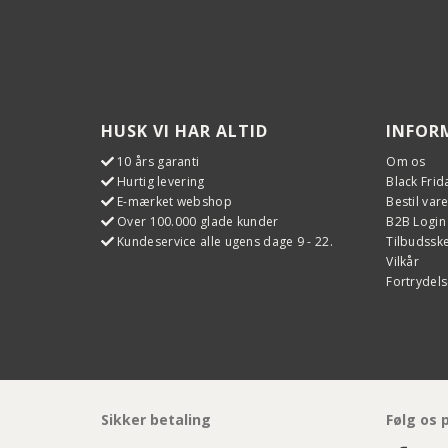
HUSK VI HAR ALTID
INFOR
10 års garanti
Om os
Hurtig levering
Black Frid
E-mærket webshop
Bestil var
Over 100.000 glade kunder
B2B Login
Kundeservice alle ugens dage 9 - 22.
Tilbudss
Vilkår
Fortrydels
Sikker betaling
Følg os 