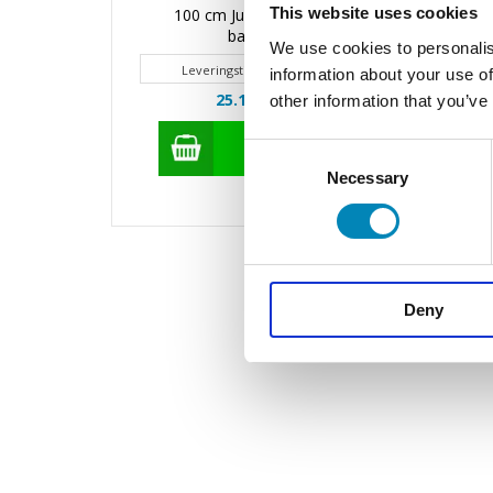
This website uses cookies
100 cm Just Wood Original
100 
baristaskab
We use cookies to personalis
Leveringstid 20 - 30 hverdage
information about your use of
25.121,00
DKK
other information that you’ve
Consent
Necessary
Selection
Deny