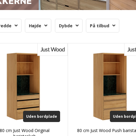
redde
Højde
Dybde
På tilbud
Uden bordplade
Uden bordp
80 cm Just Wood Original
80 cm Just Wood Push barist