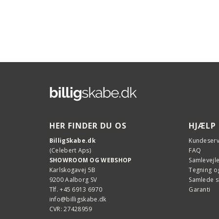
HER FINDER DU OS
HJÆLP
BilligSkabe.dk
Kundeserv
(Celebert Aps)
FAQ
SHOWROOM OG WEBSHOP
Samlevejl
Karlskogavej 5B
Tegning og
9200 Aalborg SV
Samlede 
Tlf. +45 6913 6970
Garanti
info@billigskabe.dk
CVR: 27428959