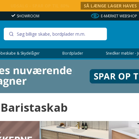
UDSALG - SPAR OP TIL 80%
SÅ LÆNGE LAGER HAVES
SHOWROOM
E-MÆRKET WEBSHOP
beskabe & Skydelåger
Bordplader
Snedker møbler - 
 Baristaskab