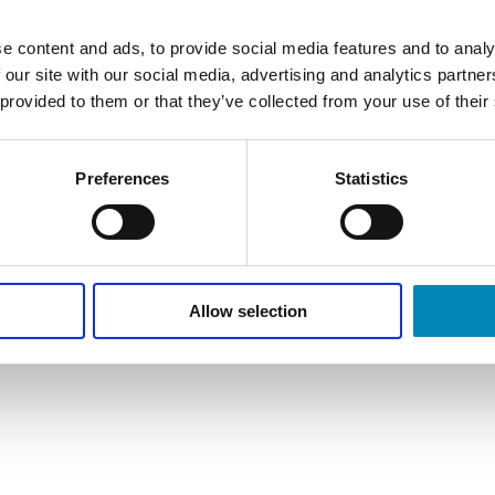
cm Just Wood Push baristaskab
e content and ads, to provide social media features and to analy
Leveringstid 20 - 30 hverdage
 our site with our social media, advertising and analytics partn
25.121,00
DKK
 provided to them or that they’ve collected from your use of their
Preferences
Statistics
Allow selection