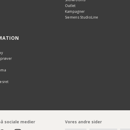
Outlet
Kampagner
Siemens StudioLine
MATION
ay
eprøver
kema
esret
på sociale medier
Vores andre sider