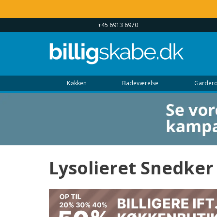
 UGEN 9 - 22
+45 6913 6970
Køkken
Badeværelse
Gardero
Lysolieret Snedker