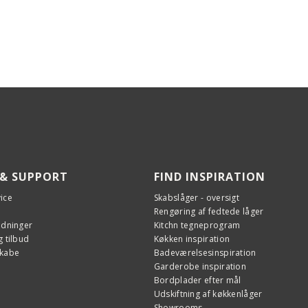
 & SUPPORT
FIND INSPIRATION
ice
Skabslåger - oversigt
Rengøring af fedtede låger
edninger
Kitchn tegneprogram
 tilbud
Køkken inspiration
skabe
Badeværelsesinspiration
Garderobe inspiration
Bordplader efter mål
Udskiftning af køkkenlåger
Showrooms