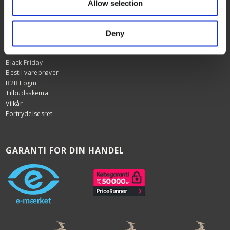
Over 100.000 glade kunder
Allow selection
Kundeservice alle ugens dage 9 - 22.
Deny
INFORMATION
Om os
Black Friday
Bestil vareprøver
B2B Login
Tilbudsskema
Vilkår
Fortrydelsesret
GARANTI FOR DIN HANDEL