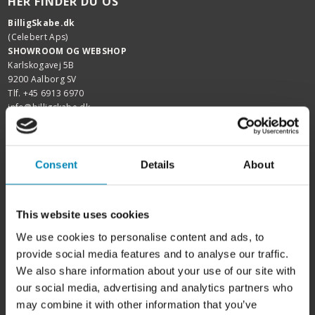
HER FINDER DU OS
BilligSkabe.dk
(Celebert Aps)
SHOWROOM OG WEBSHOP
Karlskogavej 5B
9200 Aalborg SV
Tlf. +45 6913 6970
info@billigskabe.dk
CVR: 27428959
HJÆLP & SUPPORT
Consent
Details
About
Kundeservice
FAQ
Samlevejledninger
This website uses cookies
Tegning og tilbud
Samlede skabe
We use cookies to personalise content and ads, to
Garanti
provide social media features and to analyse our traffic.
We also share information about your use of our site with
FIND INSPIRATION
our social media, advertising and analytics partners who
Skabslåger - oversigt
may combine it with other information that you’ve
Rengøring af fedtede låger