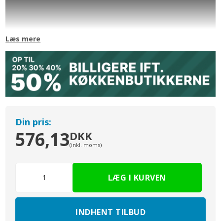
Til 12cm høje fronter. Inkl.
skinnesæt
til at montere skuffen på.
Fronten kan bestilles under menupunkt
Løse Fronter
Se evt.
nederst på denne side. Leveres usamlet.
Læs mere
Variant. V: findes i bredde 30, 40, 50, 60, 80, 90, 100 og 120cm
V: findes i dybde 27.5 og 43cm for nogle bredder.
Din pris:
576,13
DKK
(inkl. moms)
INDHENT TILBUD