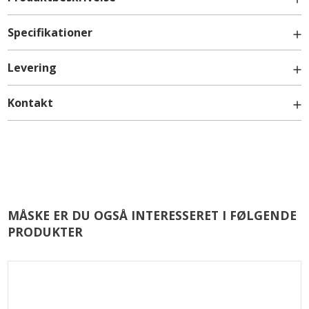
Specifikationer
Løs skuffe, lav til fuldt udtræk og soft-luk - Bredde:
Levering
80cm
skinnesæt
Løse Fronter
Kontakt
info@billigskabe.dk
MÅSKE ER DU OGSÅ INTERESSERET I FØLGENDE
PRODUKTER