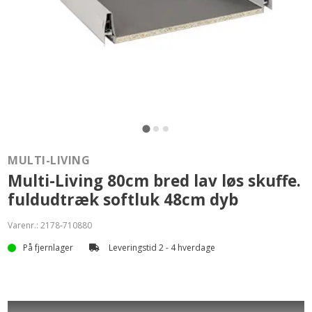
MULTI-LIVING
Multi-Living 80cm bred lav løs skuffe.
fuldudtræk softluk 48cm dyb
Varenr.:
2178-710880
På fjernlager
Leveringstid 2 - 4 hverdage
Løs skuffe, lav til fuldt udtræk og soft-luk - Bredde: 80cm