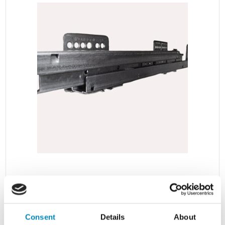
Multi-Living Skinnesæt til skuffer. Med fuldudtræk-softluk -
dybde 47 cm
Lev. ca. 2 - 4 hverdage
Consent
Details
About