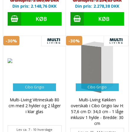
Grundpris: 3.069,66 DKK
Grundpris: 3.254,83 DKK
Din pris: 2.148,76 DKK
Din pris: 2.278,38 DKK
-30%
-30%
Cibo Grigio
Cibo Grigio
Multi-Living Vitrineskab 80
Multi-Living Køkken
cm med 2 hylder og 2 låger
overskab i Cibo Grigio lav H:
i klar glas
57,6 cm D: 34,0 cm - 1 låge
inklusiv 1 hylde - Bredde: 30
cm
Lev ca. 7 - 10 hverdage