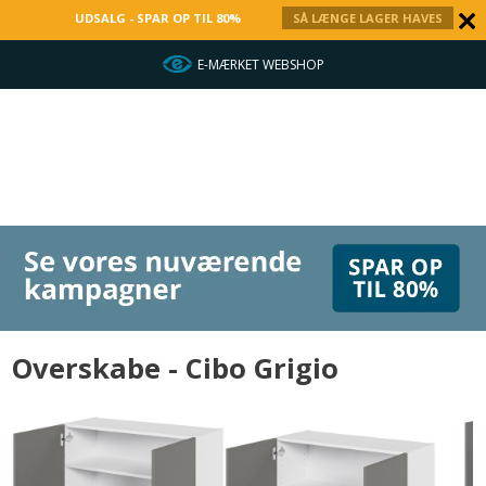
UDSALG - SPAR OP TIL 80%
SÅ LÆNGE LAGER HAVES
HURTIG LEVERING
Overskabe - Cibo Grigio