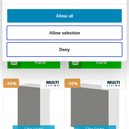
hyldeskab i Cibo Grigio H:
overskab i Cibo Grigio lav H:
70,4 cm D: 34,0 cm -
57,6 cm D: 34,0 cm - 1 låge
Inklusiv 2 hylde - Bredde: 30
inklusiv 1 hylde - Bredde: 50
Allow all
cm
cm
Lev ca. 10 - 14 hverdage
Lev ca. 10 - 14 hverdage
Allow selection
hverdage
hverdage
Grundpris: 1.223,64 DKK
Grundpris: 1.275,61 DKK
Din pris: 856,55 DKK
Din pris: 892,93 DKK
Deny
-30%
-30%
Cibo Grigio
Cibo Grigio