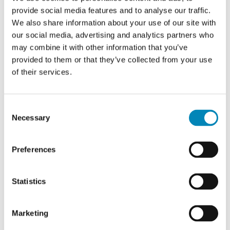
inklusiv 1 hylde - Bredde: 40
hjælpe dig!
provide social media features and to analyse our traffic.
cm
Lev ca. 10 - 14 hverdage
hverdage
We also share information about your use of our site with
Lev ca. 10 - 14 hverdage
Når du f.eks skal bestille nyt køkken, badeværelse,
our social media, advertising and analytics partners who
hverdage
garderobe eller bordplade så kan der være mange
may combine it with other information that you’ve
Grundpris: 1.107,81 DKK
Grundpris: 1.180,58 DKK
ting du skal tage stilling til - Derfor sidder vores
provided to them or that they’ve collected from your use
Din pris: 775,48 DKK
Din pris: 826,40 DKK
dygtig kundeservice klar til at hjælpe dig alle ugens
dage fra 9 til 22, og vi vil så gerne hjælpe dig.
of their services.
Ring til os 6913 6970
Consent
Necessary
Selection
-30%
-30%
Kontakt os
Preferences
Chat med os
Statistics
Se vores showrooms
Cibo Grigio
Cibo Grigio
ÅBNINGSTIDER 9-22 ALLE DAGE
Marketing
Multi-Living Køkken
Multi-Living Køkken