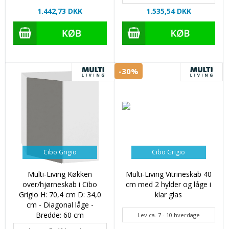
1.442,73 DKK
1.535,54 DKK
-30%
Cibo Grigio
Cibo Grigio
Multi-Living Køkken
Multi-Living Vitrineskab 40
over/hjørneskab i Cibo
cm med 2 hylder og låge i
Grigio H: 70,4 cm D: 34,0
klar glas
cm - Diagonal låge -
Bredde: 60 cm
Lev ca. 7 - 10 hverdage