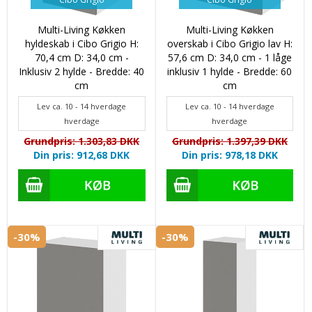
Multi-Living Køkken
Multi-Living Køkken
hyldeskab i Cibo Grigio H:
overskab i Cibo Grigio lav H:
70,4 cm D: 34,0 cm -
57,6 cm D: 34,0 cm - 1 låge
Inklusiv 2 hylde - Bredde: 40
inklusiv 1 hylde - Bredde: 60
cm
cm
Lev ca. 10 - 14 hverdage
Lev ca. 10 - 14 hverdage
hverdage
hverdage
Grundpris: 1.303,83 DKK
Grundpris: 1.397,39 DKK
Din pris: 912,68 DKK
Din pris: 978,18 DKK
-30%
-30%