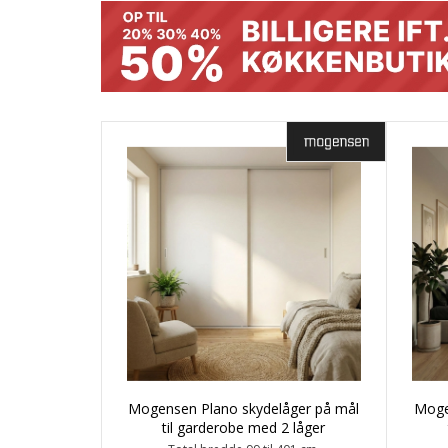
Denne type skydedør er opbygget af en ramme af enten 
med mulighed for tophængt. Ens udseende på begge sid
Danmark. Du kan finde lige netop den størrelse og vari
Mogensen Plano skydelåger på mål
Moge
til garderobe med 2 låger