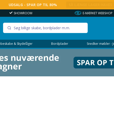
UDSALG - SPAR OP TIL 80%
SÅ LÆNGE LAGER HAVES
SHOWROOM
E-MÆRKET WEBSHOP
beskabe & Skydelåger
Bordplader
Snedker møbler - 
bagside
ust udførelse med solid alu-kant i hvid eller alu, melamin-sandwichkon