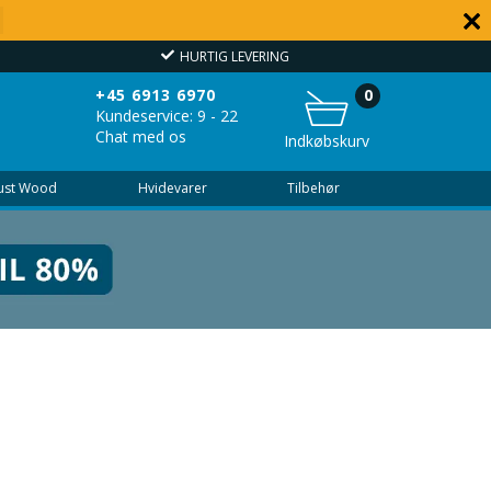
HURTIG LEVERING
OVER
+45 6913 6970
0
Kundeservice: 9 - 22
Chat med os
Indkøbskurv
Just Wood
Hvidevarer
Tilbehør
struktion 8-16-8 mm og Soft-close.