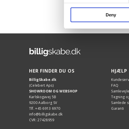
Deny
HER FINDER DU OS
HJÆLP
BilligSkabe.dk
Kundeserv
(Celebert Aps)
FAQ
SHOWROOM OG WEBSHOP
Samlevejl
Karlskogavej 5B
Tegning og
9200 Aalborg SV
Samlede 
Tlf. +45 6913 6970
Garanti
info@billigskabe.dk
CVR: 27428959