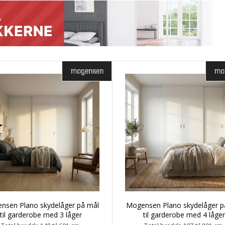
alu-profiler i forskellig bredde og udførelse, MDF-fiberramme. Muligh
er gør den idéel til walk-in-closet, rumdeler, o.l. Her finder du sk
ant type du vil.
nsen Plano skydelåger på mål
Mogensen Plano skydelåger p
til garderobe med 3 låger
til garderobe med 4 låger