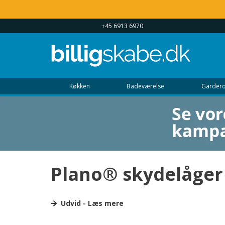
 UGEN 9 - 22
+45 6913 6970
Køkken
Badeværelse
Gardero
Plano® skydelåger
Den glatte skydelåge med ens for- og 
Udvid - Læs mere
Elegant, glat skydedør fra gulv til loft, særdeles rob