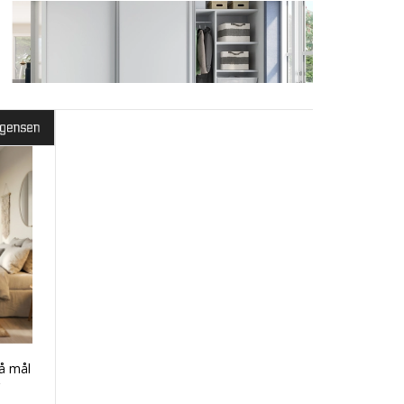
ed for indfræst greb med langskilt i alu eller hvid
ydelåger på mål som leveres af danske Mogensen
å mål