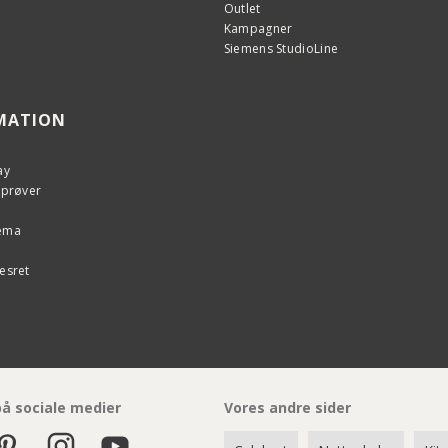
Outlet
Kampagner
Siemens StudioLine
MATION
ay
eprøver
kema
esret
på sociale medier
Vores andre sider