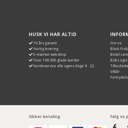
HUSK VI HAR ALTID
INFOR
10 års garanti
Om os
Hurtig levering
Black Frid
E-mærket webshop
Bestil var
Over 100.000 glade kunder
B2B Login
Kundeservice alle ugens dage 9 - 22.
Tilbudss
Vilkår
Fortrydels
Sikker betaling
Følg os 