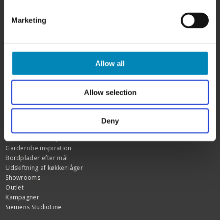
Kundeservice
Marketing
FAQ
Samlevejledninger
Tegning og tilbud
Samlede skabe
Garanti
Allow all
FIND INSPIRATION
Allow selection
Skabslåger - oversigt
Rengøring af fedtede låger
Kitchn tegneprogram
Deny
Køkken inspiration
Badeværelsesinspiration
Garderobe inspiration
Bordplader efter mål
Udskiftning af køkkenlåger
Showrooms
Outlet
Kampagner
Siemens StudioLine