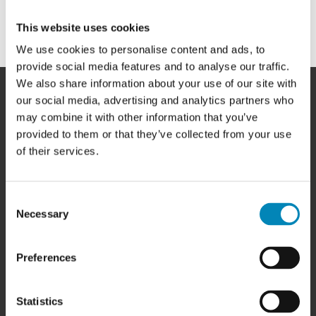
This website uses cookies
We use cookies to personalise content and ads, to
provide social media features and to analyse our traffic.
We also share information about your use of our site with
our social media, advertising and analytics partners who
may combine it with other information that you’ve
provided to them or that they’ve collected from your use
of their services.
HER FINDER DU OS
BilligSkabe.dk
(Celebert Aps)
Consent
SHOWROOM OG WEBSHOP
Necessary
Selection
Karlskogavej 5B
9200 Aalborg SV
Tlf. +45 6913 6970
Preferences
info@billigskabe.dk
CVR: 27428959
Statistics
HJÆLP & SUPPORT