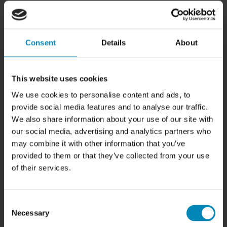
HER FINDER DU OS
BilligSkabe.dk
(Celebert Aps)
SHOWROOM OG WEBSHOP
Consent
Details
About
Karlskogavej 5B
9200 Aalborg SV
Tlf. +45 6913 6970
This website uses cookies
info@billigskabe.dk
CVR: 27428959
We use cookies to personalise content and ads, to
provide social media features and to analyse our traffic.
HJÆLP & SUPPORT
We also share information about your use of our site with
Kundeservice
our social media, advertising and analytics partners who
FAQ
may combine it with other information that you’ve
Samlevejledninger
provided to them or that they’ve collected from your use
Tegning og tilbud
of their services.
Samlede skabe
Garanti
Consent
FIND INSPIRATION
Necessary
Selection
Skabslåger - oversigt