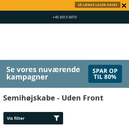
UDSALG - SPAR OP TIL 80%
SÅ LÆNGE LAGER HAVES
+45 6913 6970
Semihøjskabe - Uden Front
Vis filter