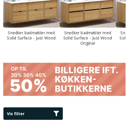
Snedker badmøbler med
Snedker badmøbler med
Sne
Solid Surface - Just Wood
Solid Surface - Just Wood
Soli
Original
Vis filter