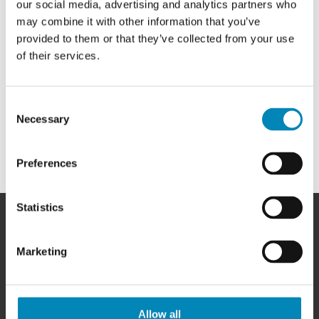
our social media, advertising and analytics partners who
may combine it with other information that you’ve
Armatur og bundventil medfølgere ikke, men kan nemt tilkøbes.
provided to them or that they’ve collected from your use
of their services.
Consent
Necessary
Selection
Preferences
Statistics
Marketing
HER FINDER DU OS
BilligSkabe.dk
Allow all