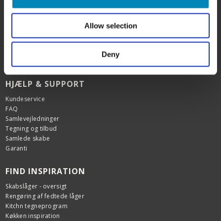
(Celebert Aps)
SHOWROOM OG WEBSHOP
Karlskogavej 5B
Allow selection
9200 Aalborg SV
Tlf. +45 6913 6970
info@billigskabe.dk
Deny
CVR: 27428959
HJÆLP & SUPPORT
Kundeservice
FAQ
Samlevejledninger
Tegning og tilbud
Samlede skabe
Garanti
FIND INSPIRATION
Skabslåger - oversigt
Rengøring af fedtede låger
Kitchn tegneprogram
Køkken inspiration