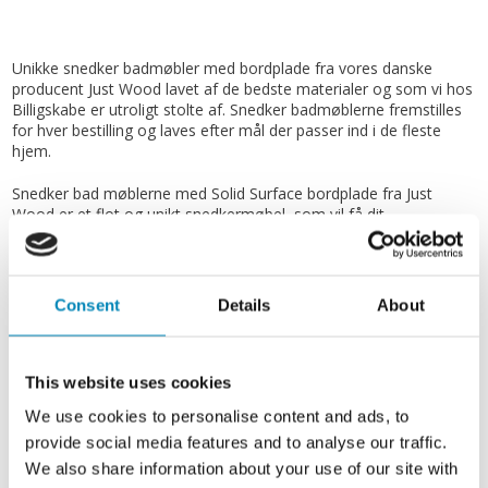
Unikke snedker badmøbler med bordplade fra vores danske
producent Just Wood lavet af de bedste materialer og som vi hos
Billigskabe er utroligt stolte af. Snedker badmøblerne fremstilles
for hver bestilling og laves efter mål der passer ind i de fleste
hjem.
Snedker bad møblerne med Solid Surface bordplade fra Just
Wood er et flot og unikt snedkermøbel, som vil få dit
badeværelse til at stå yderst skarpt med de bedste materialer. Et
snedker møbel der med garanti vil bringe stor glæde i hjemmet
og som du stolt kan vise frem.
Consent
Details
About
Just Wood snedker badmøblerne er fremstillet med massive,
olierede samt fingertappede træskuffer i egetræ med flotte
detaljer. Alle skuffer er lavet med fuldudtræk samt softluk og
kommer med vaske udskæringen i øverste skuffe.
This website uses cookies
We use cookies to personalise content and ads, to
På vores snedker badmøbel fra Just Wood finder du både en
provide social media features and to analyse our traffic.
udgave med mellempind med et hul til at trække skufferne ud i
midten og en uden - vores Just Wood Original, som har luft
We also share information about your use of our site with
imellem skufferne.