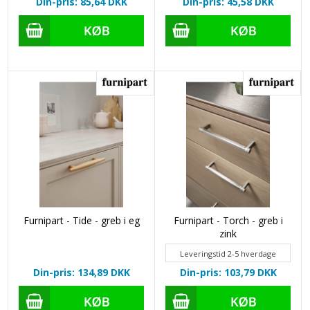
Din-pris: 85,64
DKK
Din-pris: 45,58
DKK
Furnipart - Tide - greb i eg
Furnipart - Torch - greb i
zink
Leveringstid 2-5 hverdage
Din-pris: 134,89
DKK
Din-pris: 103,79
DKK