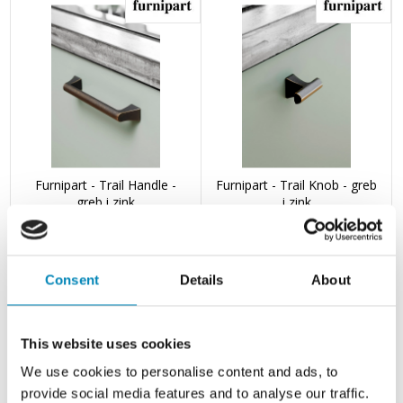
Furnipart - Trail Handle -
Furnipart - Trail Knob - greb
greb i zink
i zink
Leveringstid 2-5 hverdage
Leveringstid 2-5 hverdage
Din-pris: 109,20
DKK
Din-pris: 61,88
DKK
Consent
Details
About
This website uses cookies
We use cookies to personalise content and ads, to
provide social media features and to analyse our traffic.