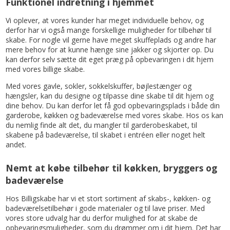
Funktionel indretning i hjemmet
Vi oplever, at vores kunder har meget individuelle behov, og
derfor har vi også mange forskellige muligheder for tilbehør til
skabe. For nogle vil gerne have meget skuffeplads og andre har
mere behov for at kunne hænge sine jakker og skjorter op. Du
kan derfor selv sætte dit eget præg på opbevaringen i dit hjem
med vores billige skabe.
Med vores gavle, sokler, sokkelskuffer, bøjlestænger og
hængsler, kan du designe og tilpasse dine skabe til dit hjem og
dine behov. Du kan derfor let få god opbevaringsplads i både din
garderobe, køkken og badeværelse med vores skabe. Hos os kan
du nemlig finde alt det, du mangler til garderobeskabet, til
skabene på badeværelse, til skabet i entréen eller noget helt
andet.
Nemt at købe tilbehør til køkken, bryggers og
badeværelse
Hos Billigskabe har vi et stort sortiment af skabs-, køkken- og
badeværelsetilbehør i gode materialer og til lave priser. Med
vores store udvalg har du derfor mulighed for at skabe de
opbevaringsmuligheder, som du drømmer om i dit hjem. Det har