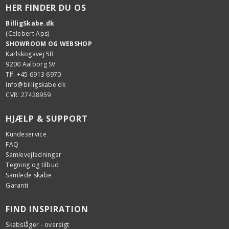
HER FINDER DU OS
BilligSkabe.dk
(Celebert Aps)
SHOWROOM OG WEBSHOP
Karlskogavej 5B
9200 Aalborg SV
Tlf. +45 6913 6970
info@billigskabe.dk
CVR: 27428959
HJÆLP & SUPPORT
Kundeservice
FAQ
Samlevejledninger
Tegning og tilbud
Samlede skabe
Garanti
FIND INSPIRATION
Skabslåger - oversigt