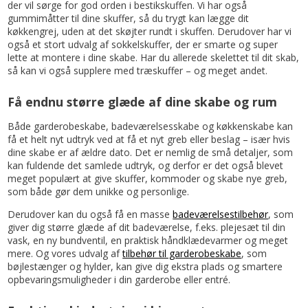
der vil sørge for god orden i bestikskuffen. Vi har også
gummimåtter til dine skuffer, så du trygt kan lægge dit
køkkengrej, uden at det skøjter rundt i skuffen. Derudover har vi
også et stort udvalg af sokkelskuffer, der er smarte og super
lette at montere i dine skabe. Har du allerede skelettet til dit skab,
så kan vi også supplere med træskuffer – og meget andet.
Få endnu større glæde af dine skabe og rum
Både garderobeskabe, badeværelsesskabe og køkkenskabe kan
få et helt nyt udtryk ved at få et nyt greb eller beslag – især hvis
dine skabe er af ældre dato. Det er nemlig de små detaljer, som
kan fuldende det samlede udtryk, og derfor er det også blevet
meget populært at give skuffer, kommoder og skabe nye greb,
som både gør dem unikke og personlige.
Derudover kan du også få en masse
badeværelsestilbehør
, som
giver dig større glæde af dit badeværelse, f.eks. plejesæt til din
vask, en ny bundventil, en praktisk håndklædevarmer og meget
mere. Og vores udvalg af
tilbehør til garderobeskabe
, som
bøjlestænger og hylder, kan give dig ekstra plads og smartere
opbevaringsmuligheder i din garderobe eller entré.