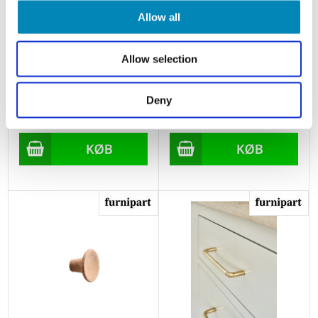
Allow all
Allow selection
Furnipart - Trim - greb i
Furnipart - Tuba - greb i træ
aluminium
Deny
Leveringstid 2-5 hverdage
Din-pris: 97,45
DKK
Din-pris: 66,86
DKK