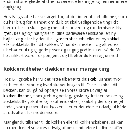
endnu større glæde af dine nuværende løsninger og en nemmere
dagligdag.
Hos Billigskabe har vi sørget for, at du finder alt det tilbehør, som
du har brug for, uanset om du blot skal vedligeholde ting i dit
hjem, eller du skal i gang med at renovere og modernisere. Nye
greb
, beslag og hængsler til dine badeværelsesskabe, en ny
bøjlestang
eller hylder til dit
garderobeskab
, eller en ny
sokkel
eller sokkelskuffe i dit køkken. Vi har det meste – og alt vores
tilbehør er til rigtig gode priser og i rigtig god kvalitet. Så du får
helt sikkert værdi for pengene, og tilbehør du kan regne med.
Køkkentilbehør dækker over mange ting
Hos Billigskabe har vi det rette tilbehør til dit
skab
, uanset hvor i
dit hjem det står, og hvad skabet bruges til. Er det skabe i dit
køkken, kan du gå på opdagelse i vores store udvalg af
køkkentilbehør
, som greb og beslag, gavle og frisider, sokler og
sokkelskuffer, skuffer og skuffeindsatser, skabshylder og meget
andet, som passer til dit køkken. Det er det ideelle udvalg til både
at udskifte eller modernisere.
Mangler du tilbehør til dit køkken eller til køkkenskabene, så kan
du med fordel se vores udvalg af bestikinddelere til dine skuffer,