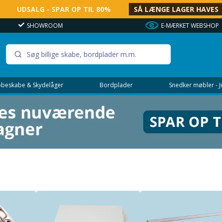
UDSALG - SPAR OP TIL 80%
SÅ LÆNGE LAGER HAVES
SHOWROOM
E-MÆRKET WEBSHOP
beskabe & Skydelåger
Bordplader
Snedker møbler - 