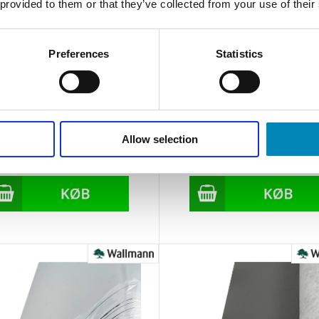
 provided to them or that they’ve collected from your use of their
Preferences
Statistics
i-Living HQ Krydderiindsats 50
Multi-Living HQ Krydderiindsat
cm.
40 cm skuffe.
Allow selection
Leveringstid 2 - 4 hverdage
Leveringstid 2 - 4 hverdage
Din-pris: 253,08
DKK
Din-pris: 221,01
DKK