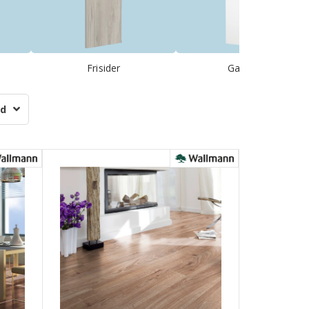
Frisider
Gavlsider
ud