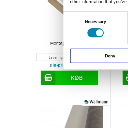
other information that you’ve
Consent
Necessary
Selection
Montagesæt til gulve
Mult
Deny
Leveringstid 2 - 4 hverdage
Din-pris: 106,25
DKK