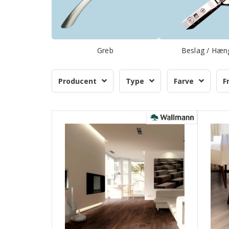
Greb
Beslag / Hæn
Producent
Type
Farve
F