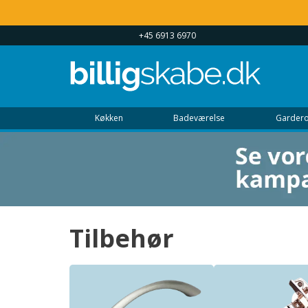
 UGEN 9 - 22
+45 6913 6970
Køkken
Badeværelse
Gardero
Tilbehør