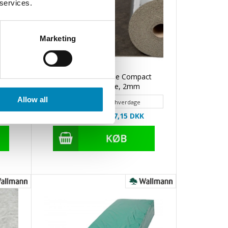
 services.
Marketing
s til
NO NOISE Extreme Compact
m/dampspærre, 2mm
Allow all
Leveringstid 2 - 4 hverdage
Din-pris: Fra 67,15
DKK