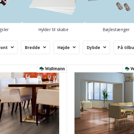
gsler
Hylder til skabe
Bøjlestænger
ront
Bredde
Højde
Dybde
På tilb