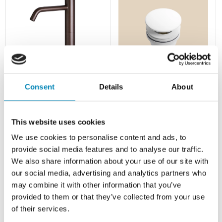
NOBA bowlearmatur - W7 -
Bundventil til Solid Surface
Consent
Details
About
Mat bronze
badbordplade - farve Arctic
White
Leveringstid 1 - 3 hverdage
Leveringstid 2 - 5 hverdage
This website uses cookies
Ring til os - Vi vil så gerne
Din-pris: 2.956,00
DKK
Din-pris: 640,00
DKK
We use cookies to personalise content and ads, to
hjælpe dig!
provide social media features and to analyse our traffic.
We also share information about your use of our site with
Når du f.eks skal bestille nyt køkken, badeværelse,
our social media, advertising and analytics partners who
garderobe eller bordplade så kan der være mange
may combine it with other information that you’ve
ting du skal tage stilling til - Derfor sidder vores
provided to them or that they’ve collected from your use
dygtig kundeservice klar til at hjælpe dig alle ugens
dage fra 9 til 22, og vi vil så gerne hjælpe dig.
of their services.