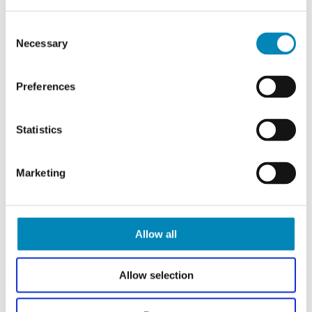
Ring til os 6913 6970
Consent
Necessary
Selection
Kontakt os
Preferences
Bundventil til Marmorline
Bundventil til Marmorline
Chat med os
badbordplader - Blank
badbordplader - Børstet
messing
messing
Statistics
Se vores showrooms
Leveringstid 1 - 3 hverdage
Leveringstid 1 - 3 hverdage
Din-pris: 374,40
DKK
Din-pris: 374,40
DKK
ÅBNINGSTIDER 9-22 ALLE DAGE
Marketing
Allow all
Allow selection