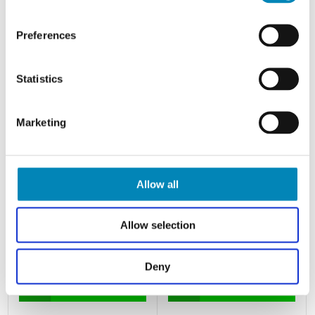
Preferences
Statistics
Marketing
Allow all
High Gloss Polish 250 ml
Servicepakke laminat
Allow selection
Leveringstid 4-5 hverdage
Leveringstid ca. 8-10 hverdage
Din-pris: 249,00
DKK
Din-pris: 583,00
DKK
Deny