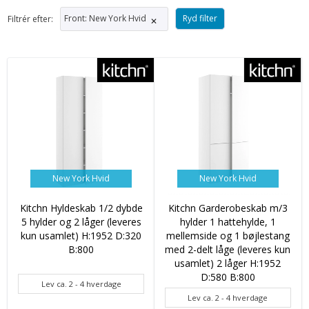
Front
:
New York Hvid
Ryd filter
Filtrér efter:
✕
New York Hvid
New York Hvid
Kitchn Hyldeskab 1/2 dybde
Kitchn Garderobeskab m/3
5 hylder og 2 låger (leveres
hylder 1 hattehylde, 1
kun usamlet) H:1952 D:320
mellemside og 1 bøjlestang
B:800
med 2-delt låge (leveres kun
usamlet) 2 låger H:1952
D:580 B:800
Lev ca. 2 - 4 hverdage
Lev ca. 2 - 4 hverdage