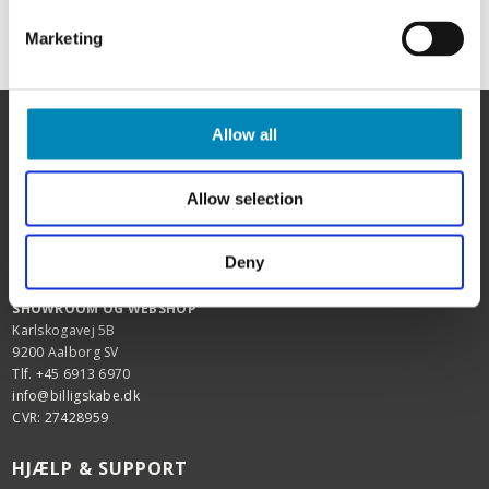
Marketing
Allow all
Allow selection
HER FINDER DU OS
Deny
BilligSkabe.dk
(Celebert Aps)
SHOWROOM OG WEBSHOP
Karlskogavej 5B
9200 Aalborg SV
Tlf. +45 6913 6970
info@billigskabe.dk
CVR: 27428959
HJÆLP & SUPPORT