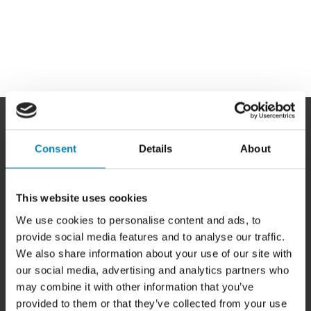
Consent
Details
About
HER FINDER DU OS
This website uses cookies
BilligSkabe.dk
We use cookies to personalise content and ads, to
(Celebert Aps)
SHOWROOM OG WEBSHOP
provide social media features and to analyse our traffic.
Karlskogavej 5B
We also share information about your use of our site with
9200 Aalborg SV
our social media, advertising and analytics partners who
Tlf. +45 6913 6970
may combine it with other information that you’ve
info@billigskabe.dk
provided to them or that they’ve collected from your use
CVR: 27428959