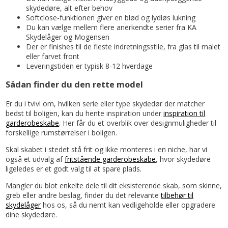
skydedøre, alt efter behov
Softclose-funktionen giver en blød og lydløs lukning
Du kan vælge mellem flere anerkendte serier fra KA
Skydelåger og Mogensen
Der er finishes til de fleste indretningsstile, fra glas til malet
eller farvet front
Leveringstiden er typisk 8-12 hverdage
Sådan finder du den rette model
Er du i tvivl om, hvilken serie eller type skydedør der matcher
bedst til boligen, kan du hente inspiration under
inspiration til
garderobeskabe
. Her får du et overblik over designmuligheder til
forskellige rumstørrelser i boligen.
Skal skabet i stedet stå frit og ikke monteres i en niche, har vi
også et udvalg af
fritstående garderobeskabe
, hvor skydedøre
ligeledes er et godt valg til at spare plads.
Mangler du blot enkelte dele til dit eksisterende skab, som skinne,
greb eller andre beslag, finder du det relevante
tilbehør til
skydelåger
hos os, så du nemt kan vedligeholde eller opgradere
dine skydedøre.