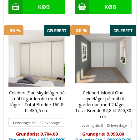
- 50 %
- 80 %
Celebert Elan skydelåger på
Celebert Modul One
mål til garderobe med 4
skydelåger på mål til
låger - Total Bredde 160,8
garderobe med 2 låger -
til 485,6 cm
Total Bredde 82,8 til 240,30
cm
Leveringstid 8 - 12 hverdage
Leveringstid 8 - 12 hverdage
Grundpris: 9.704,00
Grundpris: 9.990,00
Din-pris: Fra 4.852,00
DKK
Din-pris: Fra 1.998,00
DKK