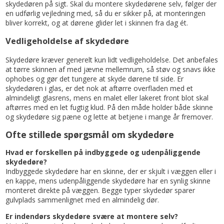
skydedøren på sigt. Skal du montere skydedørene selv, følger der
en udførlig vejledning med, så du er sikker på, at monteringen
bliver korrekt, og at dørene glider let i skinnen fra dag ét.
Vedligeholdelse af skydedøre
Skydedøre kræver generelt kun lidt vedligeholdelse. Det anbefales
at tørre skinnen af med jævne mellemrum, så støv og snavs ikke
ophobes og gør det tungere at skyde dørene til side. Er
skydedøren i glas, er det nok at aftørre overfladen med et
almindeligt glasrens, mens en malet eller lakeret front blot skal
aftørres med en let fugtig klud. På den måde holder både skinne
og skydedøre sig pæne og lette at betjene i mange år fremover.
Ofte stillede spørgsmål om skydedøre
Hvad er forskellen på indbyggede og udenpåliggende
skydedøre?
Indbyggede skydedøre har en skinne, der er skjult i væggen eller i
en kappe, mens udenpåliggende skydedøre har en synlig skinne
monteret direkte på væggen. Begge typer skydedør sparer
gulvplads sammenlignet med en almindelig dør.
Er indendørs skydedøre svære at montere selv?