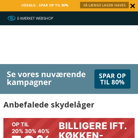
UDSALG - SPAR OP TIL 80%
SÅ LÆNGE LAGER HAVES
HURTIG LEVERING
Anbefalede skydelåger