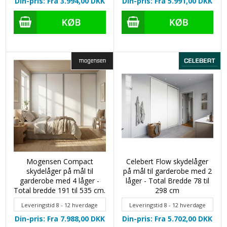
Din-pris: Fra 3.994,00
DKK
Din-pris: Fra 5.991,00
DKK
Mogensen Compact
Celebert Flow skydelåger
skydelåger på mål til
på mål til garderobe med 2
garderobe med 4 låger -
låger - Total Bredde 78 til
Total bredde 191 til 535 cm.
298 cm
Leveringstid 8 - 12 hverdage
Leveringstid 8 - 12 hverdage
Din-pris: Fra 7.988,00
DKK
Din-pris: Fra 5.702,00
DKK