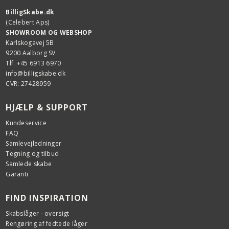
BilligSkabe.dk
(Celebert Aps)
SHOWROOM OG WEBSHOP
Karlskogavej 5B
9200 Aalborg SV
Tlf. +45 6913 6970
info@billigskabe.dk
CVR: 27428959
HJÆLP & SUPPORT
Kundeservice
FAQ
Samlevejledninger
Tegning og tilbud
Samlede skabe
Garanti
FIND INSPIRATION
Skabslåger - oversigt
Rengøring af fedtede låger