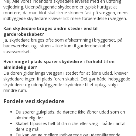
Nej. Alle vores indendørs skydedøre leveres med en udførlig
vejledning. Udenpåliggende skydedøre er typisk hurtigst at
montere, da man blot skal skrue skinnen fast på væggen, mens
indbyggede skydedøre kræver lidt mere forberedelse i væggen.
Kan skydedøre bruges andre steder end til
garderobeskabet?
Ja, skydedøre bruges ofte som afskærmning i bryggerset, på
badeværelset og i stuen – ikke kun til garderobeskabet i
soveværelset.
Hvor meget plads sparer skydedøre i forhold til en
almindelig dør?
Da døren glider langs væggen i stedet for at åbne udad, kræver
skydedøre ingen fri plads foran skabet. Det gør både indbyggede
skydedøre og udenpåliggende skydedøre til et oplagt valg i
mindre rum.
Fordele ved skydedøre
Du sparer gulvplads, da dørene ikke åbner udad som en
almindelig dør
Skabet tilpasses helt til din niche eller væg – både i antal
døre og mål
Du kan vælge mellem indbyggede og udenpåliggende