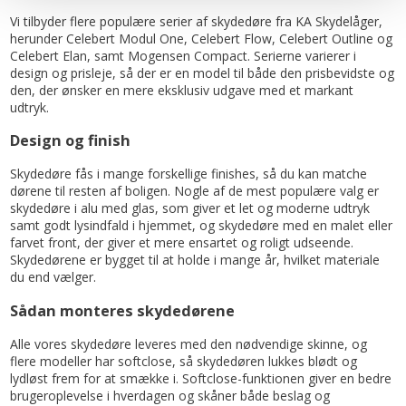
Vi tilbyder flere populære serier af skydedøre fra KA Skydelåger,
herunder Celebert Modul One, Celebert Flow, Celebert Outline og
Celebert Elan, samt Mogensen Compact. Serierne varierer i
design og prisleje, så der er en model til både den prisbevidste og
den, der ønsker en mere eksklusiv udgave med et markant
udtryk.
Design og finish
Skydedøre fås i mange forskellige finishes, så du kan matche
dørene til resten af boligen. Nogle af de mest populære valg er
skydedøre i alu med glas, som giver et let og moderne udtryk
samt godt lysindfald i hjemmet, og skydedøre med en malet eller
farvet front, der giver et mere ensartet og roligt udseende.
Skydedørene er bygget til at holde i mange år, hvilket materiale
du end vælger.
Sådan monteres skydedørene
Alle vores skydedøre leveres med den nødvendige skinne, og
flere modeller har softclose, så skydedøren lukkes blødt og
lydløst frem for at smække i. Softclose-funktionen giver en bedre
brugeroplevelse i hverdagen og skåner både beslag og