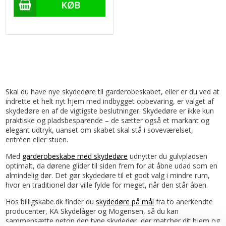
Skal du have nye skydedøre til garderobeskabet, eller er du ved at
indrette et helt nyt hjem med indbygget opbevaring, er valget af
skydedøre en af de vigtigste beslutninger. Skydedøre er ikke kun
praktiske og pladsbesparende – de sætter også et markant og
elegant udtryk, uanset om skabet skal stå i soveværelset,
entréen eller stuen.
Med
garderobeskabe med skydedøre
udnytter du gulvpladsen
optimalt, da dørene glider til siden frem for at åbne udad som en
almindelig dør. Det gør skydedøre til et godt valg i mindre rum,
hvor en traditionel dør ville fylde for meget, når den står åben.
Hos billigskabe.dk finder du
skydedøre på mål
fra to anerkendte
producenter, KA Skydelåger og Mogensen, så du kan
sammensætte netop den type skydedør, der matcher dit hjem og