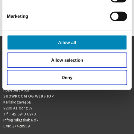
Marketing
Allow all
Allow selection
HER FINDER DU OS
Deny
BilligSkabe.dk
(Celebert Aps)
SHOWROOM OG WEBSHOP
Karlskogavej 5B
9200 Aalborg SV
Tlf. +45 6913 6970
info@billigskabe.dk
CVR: 27428959