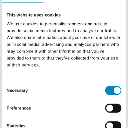
Ja, på billigskabe.dk finder du nemt en ny espressomaskine fra
Siemens. Og vi har også ofte gode tilbud på Siemens
This website uses cookies
espressomaskiner og mange andre
hvidevare tilbud
.
We use cookies to personalise content and ads, to
Hvordan vælger jeg den rette Siemens espressomaskine
provide social media features and to analyse our traffic.
til mit behov?
We also share information about your use of our site with
Du bør overvej dine kaffevaner nøje samt placering i dit køkken.
our social media, advertising and analytics partners who
Foretrækker du automatiske funktioner til nem betjening, eller
ønsker du mulighed for personlig tilpasning? Tænk også på
may combine it with other information that you’ve
kapacitet og om du har brug for specielle funktioner.
provided to them or that they’ve collected from your use
of their services.
Hvordan vedligeholder jeg min Siemens espressomaskine?
Regelmæssig rengøring og afkalkning er nødvendig for at
opretholde maskinens ydeevne og levetid. Brug altid Siemens'
Consent
anbefalede rengøringsmidler og følg vejledningen for korrekt
Necessary
Selection
vedligeholdelse. Så får du glæde af din Siemens kaffemaskine
længst muligt.
Preferences
Statistics