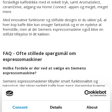
forskellige kaffedrikke med et enkelt tryk, samt AromaSelect,
ceramDrive, adgang via Home Connect -appen og meget, meget
mere.
Med innovative funktioner og stilfulde designs er du sikker på, at
hver kop kaffe ikke kun smager fantastisk og er en nydelse at
fremstille, men at din Siemens espressomaskine også blive en
stilfuld tilføjelse til dit køkken.
FAQ - Ofte stillede spørgsmål om
espressomaskiner
Hvilke fordele er der ved at vælge en Siemens
espressomaskine?
Siemens espressomaskiner tilbyder smart funktionalitet og
teknologi, der sikrer perfekt kaffe hver gang. Keramiske kværne
og optimal temperaturkontrol bidrager også til en enestående
smagsoplevelse, mens det elegante design komplementerer
ethvert køkken.
Consent
Details
About
Kan jeg købe espressomaskiner fra Siemens online?