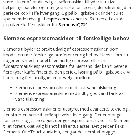
være sikker på at din valgte kaffemaskine tilbyder intuitive
betjeningspaneler og mange smarte funktioner, der sikrer dig den
perfekte kop kaffe hver gang. Og på billigskabe.dk finder du et
spændende udvalg af
espressomaskiner
fra Siemens, f.eks. de
populære kaffemaskiner fra
Siemens iQ700
.
Siemens espressomaskiner til forskellige behov
Siemens tilbyder et bredt udvalg af espressomaskiner, som
imødekommer forskellige præferencer og behov. Uanset om du
søger en simpel model til en hurtig espresso eller en
fuldautomatisk espressomaskine fra Siemens, der kan tilberede
flere typer kaffe, finder du den perfekt løsning på billigskabe.dk. Vi
har nemlig flere muligheder at vælge mellem
Siemens espressomaskine med fast vand tilslutning
Siemens espressomaskine med indbygget vand tankfast
vand tilslutning
Siemens espressomaskiner er udstyret med avanceret teknologi,
der sikrer en perfekt kaffeoplevelse hver gang. Der er mange
funktioner og teknologier, der gør espressomaskiner fra Siemens
til et foretrukket valg blandt kaffeentusiaster. Det gælder f.eks.
Siemens' OneTouch-funktion, der gør det nemt at brygge