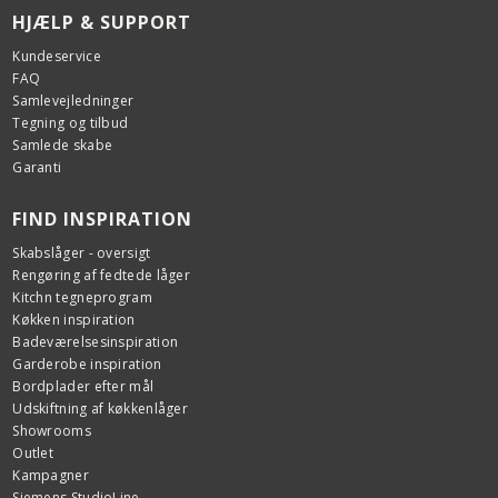
HJÆLP & SUPPORT
Kundeservice
FAQ
Samlevejledninger
Tegning og tilbud
Samlede skabe
Garanti
FIND INSPIRATION
Skabslåger - oversigt
Rengøring af fedtede låger
Kitchn tegneprogram
Køkken inspiration
Badeværelsesinspiration
Garderobe inspiration
Bordplader efter mål
Udskiftning af køkkenlåger
Showrooms
Outlet
Kampagner
Siemens StudioLine