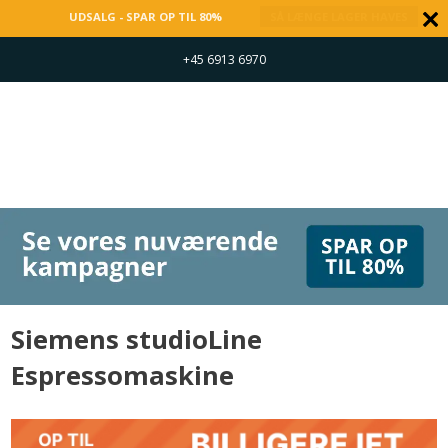
UDSALG - SPAR OP TIL 80%
SÅ LÆNGE LAGER HAVES
+45 6913 6970
Siemens studioLine
Espressomaskine