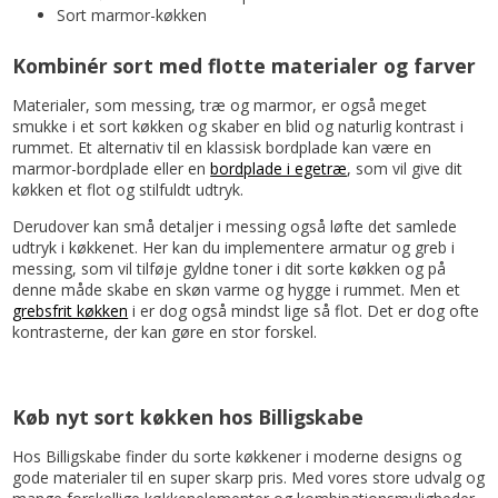
Sort marmor-køkken
Kombinér sort med flotte materialer og farver
Materialer, som messing, træ og marmor, er også meget
smukke i et sort køkken og skaber en blid og naturlig kontrast i
rummet. Et alternativ til en klassisk bordplade kan være en
marmor-bordplade eller en
bordplade i egetræ
, som vil give dit
køkken et flot og stilfuldt udtryk.
Derudover kan små detaljer i messing også løfte det samlede
udtryk i køkkenet. Her kan du implementere armatur og greb i
messing, som vil tilføje gyldne toner i dit sorte køkken og på
denne måde skabe en skøn varme og hygge i rummet. Men et
grebsfrit køkken
i er dog også mindst lige så flot. Det er dog ofte
kontrasterne, der kan gøre en stor forskel.
Køb nyt sort køkken hos Billigskabe
Hos Billigskabe finder du sorte køkkener i moderne designs og
gode materialer til en super skarp pris. Med vores store udvalg og