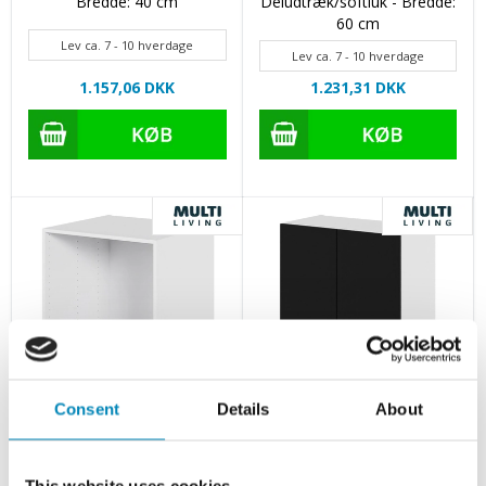
Bredde: 40 cm
Deludtræk/softluk - Bredde:
60 cm
Lev ca. 7 - 10 hverdage
Lev ca. 7 - 10 hverdage
1.157,06 DKK
1.231,31 DKK
Cibo Nero
Cibo Nero
Consent
Details
About
Multi-Living Køkken
Multi-Living Køkken
ovnskab i Cibo Nero H: 70,4
overskab i Cibo Nero H:
cm D: 60,0 cm - 1 skuffe
70,4 cm D: 34,0 cm -