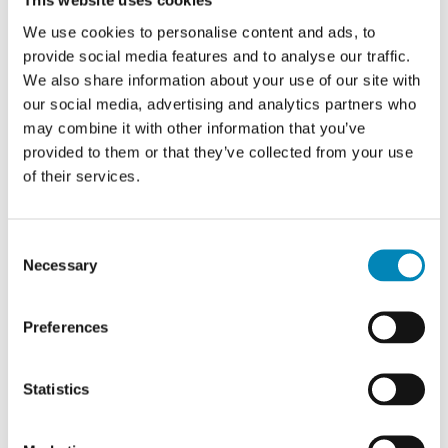
This website uses cookies
fuldudtræk/softluk - Bredde:
Hyldeskab 2 låger - Bredde:
Ring til os - Vi vil så gerne
60 cm
60 cm
We use cookies to personalise content and ads, to
hjælpe dig!
provide social media features and to analyse our traffic.
Lev ca. 7 - 10 hverdage
Lev ca. 7 - 10 hverdage
We also share information about your use of our site with
1.323,10 DKK
1.326,60 DKK
Når du f.eks skal bestille nyt køkken, badeværelse,
our social media, advertising and analytics partners who
garderobe eller bordplade så kan der være mange
may combine it with other information that you’ve
ting du skal tage stilling til - Derfor sidder vores
provided to them or that they’ve collected from your use
dygtig kundeservice klar til at hjælpe dig alle ugens
dage fra 9 til 22, og vi vil så gerne hjælpe dig.
of their services.
Ring til os 6913 6970
Consent
Necessary
Selection
Kontakt os
Preferences
Chat med os
Cibo Nero
Cibo Nero
Statistics
Se vores showrooms
Multi-Living Køkken
Multi-Living Emhætteskab
emhættereol i Cibo Nero
60 cm med 2 hylder og låge