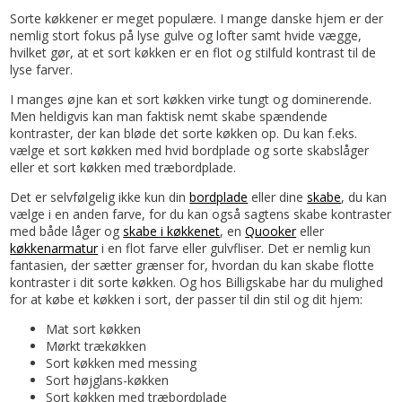
Sorte køkkener er meget populære. I mange danske hjem er der
nemlig stort fokus på lyse gulve og lofter samt hvide vægge,
hvilket gør, at et sort køkken er en flot og stilfuld kontrast til de
lyse farver.
I manges øjne kan et sort køkken virke tungt og dominerende.
Men heldigvis kan man faktisk nemt skabe spændende
kontraster, der kan bløde det sorte køkken op. Du kan f.eks.
vælge et sort køkken med hvid bordplade og sorte skabslåger
eller et sort køkken med træbordplade.
Det er selvfølgelig ikke kun din
bordplade
eller dine
skabe
, du kan
vælge i en anden farve, for du kan også sagtens skabe kontraster
med både låger og
skabe i køkkenet
, en
Quooker
eller
køkkenarmatur
i en flot farve eller gulvfliser. Det er nemlig kun
fantasien, der sætter grænser for, hvordan du kan skabe flotte
kontraster i dit sorte køkken. Og hos Billigskabe har du mulighed
for at købe et køkken i sort, der passer til din stil og dit hjem:
Mat sort køkken
Mørkt trækøkken
Sort køkken med messing
Sort højglans-køkken
Sort køkken med træbordplade