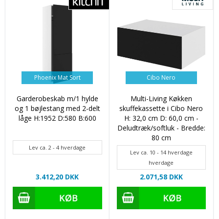
Phoenix Mat Sort
Cibo Nero
Garderobeskab m/1 hylde
Multi-Living Køkken
og 1 bøjlestang med 2-delt
skuffekassette i Cibo Nero
låge H:1952 D:580 B:600
H: 32,0 cm D: 60,0 cm -
Deludtræk/softluk - Bredde:
80 cm
Lev ca. 2 - 4 hverdage
Lev ca. 10 - 14 hverdage
hverdage
3.412,20 DKK
2.071,58 DKK